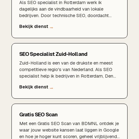
Als SEO specialist in Rotterdam werk ik
dagelijks aan de vindbaarheid van lokale
bedrijven. Door technische SEO, doordacht
zoekwoordenonderzoek, een sterk Google
Bedrijfsprofiel en lokale content te combineren,
zorgen wij dat u gevonden wordt door klanten in
Rotterdam, Schiedam, Capelle aan den IJssel en
de rest van de regio.
SEO Specialist Zuid-Holland
Zuid-Holland is een van de drukste en meest
competitieve regio's van Nederland. Als SEO
specialist help ik bedrijven in Rotterdam, Den
Haag, Delft, Zoetermeer, Dordrecht en de rest
van de provincie om structureel beter vindbaar
te worden in Google en zo meer klanten uit hun
eigen regio aan te trekken.
Gratis SEO Scan
Met een Gratis SEO Scan van BDMNL ontdek je
waar jouw website kansen laat liggen in Google
en hoe je hoger kunt scoren, geheel vrijblijvend