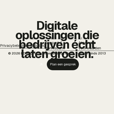
Digitale
oplossingen die
TT
IG
YT
PI
FB
LI
bedrijven écht
Support &
Algemene
Privacybeleid
Cookiebeleid
Kennisbank
Voorwaarden
laten groeien.
© 2026 BDMNL — voorheen Bulldog Media — actief sinds 2013
Plan een gesprek