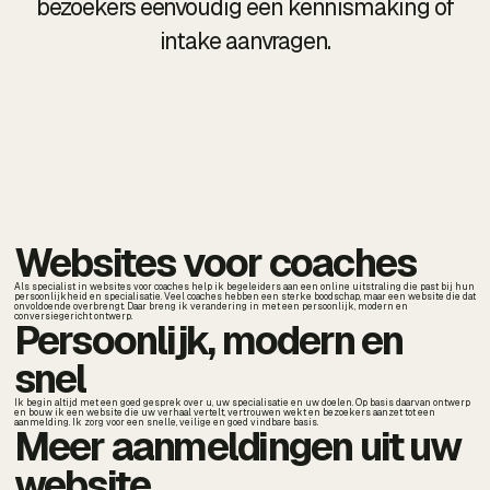
bezoekers eenvoudig een kennismaking of
intake aanvragen.
Websites voor coaches
Als specialist in websites voor coaches help ik begeleiders aan een online uitstraling die past bij hun
persoonlijkheid en specialisatie. Veel coaches hebben een sterke boodschap, maar een website die dat
onvoldoende overbrengt. Daar breng ik verandering in met een persoonlijk, modern en
conversiegericht ontwerp.
Persoonlijk, modern en
snel
Ik begin altijd met een goed gesprek over u, uw specialisatie en uw doelen. Op basis daarvan ontwerp
en bouw ik een website die uw verhaal vertelt, vertrouwen wekt en bezoekers aanzet tot een
aanmelding. Ik zorg voor een snelle, veilige en goed vindbare basis.
Meer aanmeldingen uit uw
website