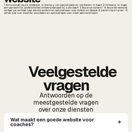
1. Kennismaking en strategie: ik breng u, uw specialisatie en uw doelen in kaart. 2. Ontwerp: ik maak
een persoonlijk, professioneel ontwerp dat past bij u als coach. 3. Bouw en content: ik bouw de website,
vertaal uw verhaal naar sterke content en optimaliseer voor mobiel en Google. 4. Lancering en groei: ik
zet de site live, meet de resultaten en optimaliseer voor meer aanmeldingen.
Veelgestelde
vragen
Antwoorden op de
meestgestelde vragen
over onze diensten
Wat maakt een goede website voor 
coaches?