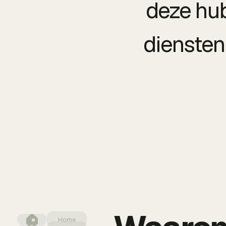
deze hub
diensten 
Home