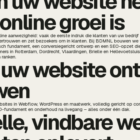
 uw website he
online groei is
ine aanwezigheid: vaak de eerste indruk die klanten van uw bedrijf k
vertrouwen en zet bezoekers om in klanten. Bij BDMNL bouwen we
ch fundament, een conversiegericht ontwerp en een SEO-opzet die 
ers in Rotterdam, Dordrecht, Vlaardingen, Brielle en Hellevoetslui
 ranken.
 uw website on
wen
sites in Webflow, WordPress en maatwerk, volledig gericht op con
EO-fundament en onderhoud na livegang – alles onder één dak.
lle, vindbare w