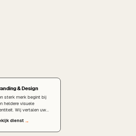
randing & Design
n sterk merk begint bij
n heldere visuele
entiteit. Wij vertalen uw
rhaal naar een logo,
isstijl en uitstraling die
ijven hangen en uw merk
rkenbaar maken.