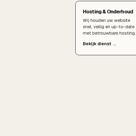
bouw en livegang: wij
Hosting & Onderhoud
regelen het hele traject.
Wij houden uw website
snel, veilig en up-to-date
met betrouwbare hosting
en doorlopend onderhoud