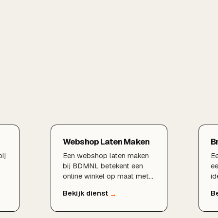
Webshop Laten Maken
B
ij
Een webshop laten maken
Ee
bij BDMNL betekent een
ee
online winkel op maat met
id
een vlekkeloos
ve
s
bestelproces, veilige
hu
betalingen en een techniek
bl
die meegroeit met uw
he