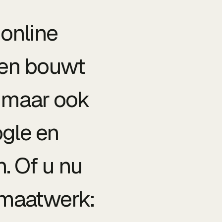
 online
 en bouwt
, maar ook
ogle en
. Of u nu
 maatwerk: