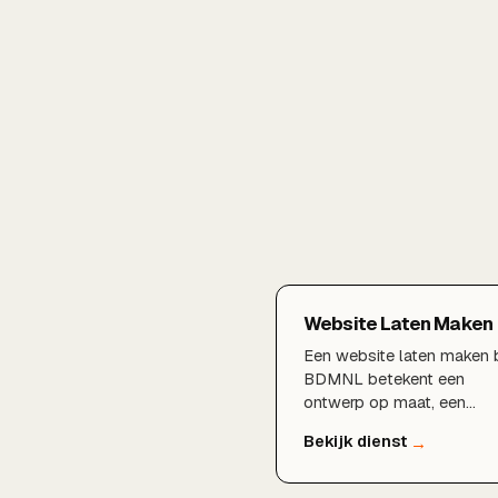
Website Laten Maken
Een website laten maken b
BDMNL betekent een
ontwerp op maat, een
razendsnelle techniek en
een fundament dat klaar i
voor SEO en groei. Van
strategie en design tot