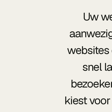
Uw web
aanwezig
websites 
snel l
bezoeker
kiest voo