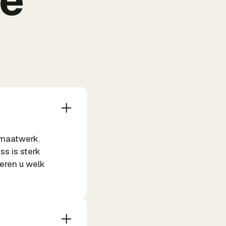
de
 maatwerk.
ss is sterk
seren u welk