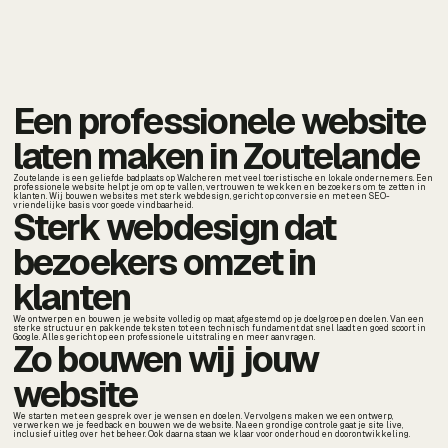
Een professionele website
laten maken in Zoutelande
Zoutelande is een geliefde badplaats op Walcheren met veel toeristische en lokale ondernemers. Een
professionele website helpt je om op te vallen, vertrouwen te wekken en bezoekers om te zetten in
klanten. Wij bouwen websites met sterk webdesign, gericht op conversie en met een SEO-
vriendelijke basis voor goede vindbaarheid.
Sterk webdesign dat
bezoekers omzet in
klanten
We ontwerpen en bouwen je website volledig op maat, afgestemd op je doelgroep en doelen. Van een
sterke structuur en pakkende teksten tot een technisch fundament dat snel laadt en goed scoort in
Google. Alles gericht op een professionele uitstraling en meer aanvragen.
Zo bouwen wij jouw
website
We starten met een gesprek over je wensen en doelen. Vervolgens maken we een ontwerp,
verwerken we je feedback en bouwen we de website. Na een grondige controle gaat je site live,
inclusief uitleg over het beheer. Ook daarna staan we klaar voor onderhoud en doorontwikkeling.