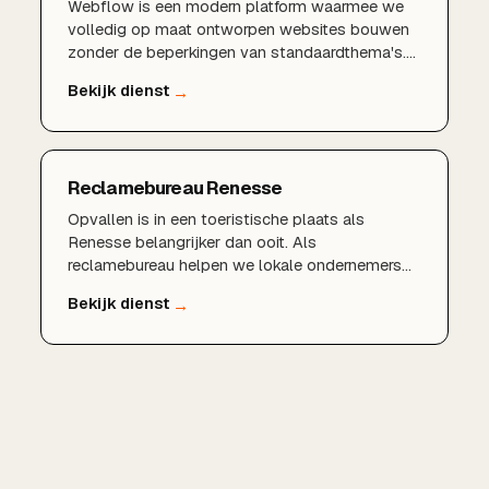
Webflow is een modern platform waarmee we
volledig op maat ontworpen websites bouwen
zonder de beperkingen van standaardthema's.
Het resultaat is een razendsnelle, designvrije en
technisch SEO-sterke website. BDMNL bouwt
in Webflow professionele sites die zich
onderscheiden en die vanaf dag een sterk
presteren in Google.
Reclamebureau Renesse
Opvallen is in een toeristische plaats als
Renesse belangrijker dan ooit. Als
reclamebureau helpen we lokale ondernemers
met sterke branding, professionele websites en
marketing die werkt. Zo vergroot je je
zichtbaarheid, trek je meer bezoekers en klanten
aan en zet je een merk neer dat blijft hangen.