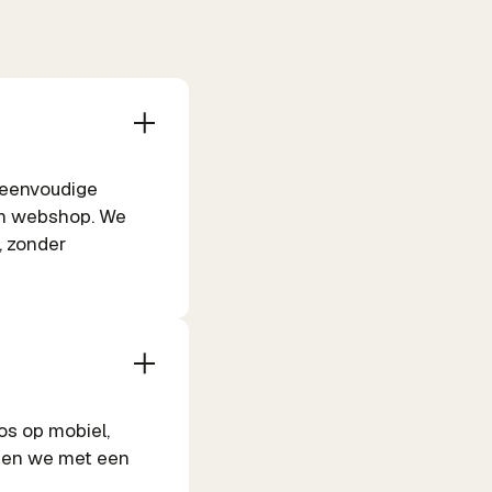
 eenvoudige
een webshop. We
, zonder
os op mobiel,
rpen we met een