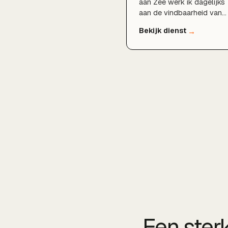
aan Zee werk ik dagelijks
aan de vindbaarheid van
lokale bedrijven in de hele
gemeente, van
Hellevoetsluis en Brielle t
Westvoorne. Door
technische SEO, doordach
zoekwoordenonderzoek,
een sterk Google
Bedrijfsprofiel en lokale
content zorg ik voor
duurzame groei in organis
verkeer, zodat onderneme
in Voorne aan Zee beter
gevonden worden door h
klanten.
Een ster