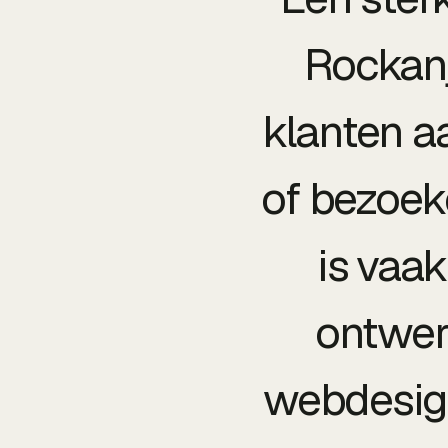
Rockanj
klanten aa
of bezoeke
is vaa
ontwer
webdesign