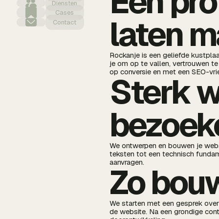
Een pro
Diensten
Cases
laten m
Contact
Rockanje is een geliefde kustpl
je om op te vallen, vertrouwen t
op conversie en met een SEO-vrie
Sterk 
bezoeke
We ontwerpen en bouwen je websi
teksten tot een technisch fundame
aanvragen.
Zo bouw
We starten met een gesprek ove
de website. Na een grondige contr