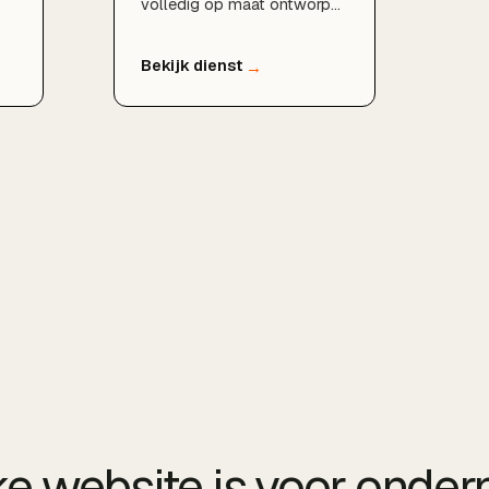
volledig op maat ontworpen
websites bouwen zonder
de beperkingen van
standaardthema's. Het
ot
resultaat is een
razendsnelle, designvrije en
t
technisch SEO-sterke
website. BDMNL bouwt in
Webflow professionele
sites die zich onderscheiden
en die vanaf dag een sterk
ch
presteren in Google.
rs
un
ke website is voor onder