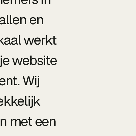
allen en
okaal werkt
 je website
nt. Wij
kkelijk
en met een