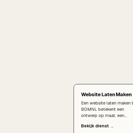
Website Laten Maken
Een website laten maken b
BDMNL betekent een
ontwerp op maat, een
razendsnelle techniek en
een fundament dat klaar i