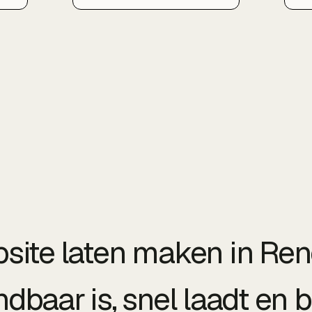
Bedrijfsprofiel, bouwen
S
lokale content en autoriteit
z
op en zorgen dat u
ee
verschijnt in de kaart- en
Be
zoekresultaten voor
co
Rotterdam, Schiedam en
he
Capelle aan den IJssel.
Sc
de
site laten maken in Ren
ndbaar is, snel laadt en