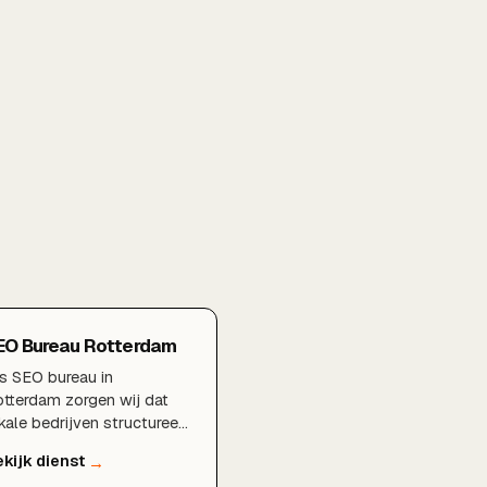
EO Bureau Rotterdam
s SEO bureau in
tterdam zorgen wij dat
kale bedrijven structureel
ter vindbaar worden in
ogle. Van technische