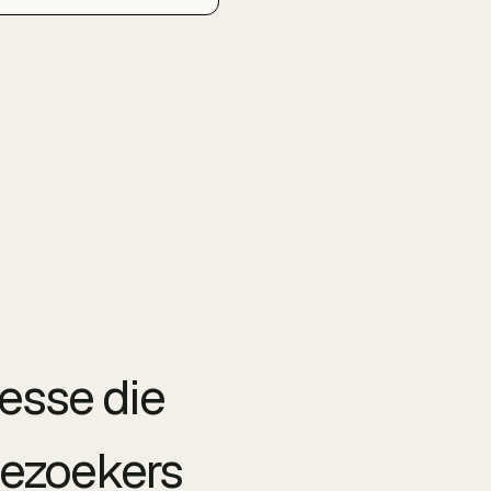
EO en
oekwoordenonderzoek tot
n sterk Google
drijfsprofiel en lokale
ntent die rendeert in de
le regio Rotterdam,
hiedam en Capelle aan
n IJssel.
esse die
 bezoekers