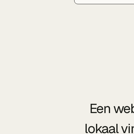
voor SEO en groei. Van
strategie en design tot
bouw en livegang: wij
regelen het hele traject.
Een web
lokaal vi