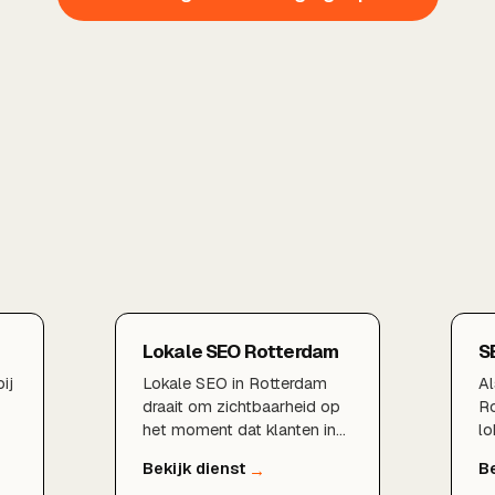
Lokale SEO Rotterdam
S
ij
Lokale SEO in Rotterdam
Al
draait om zichtbaarheid op
Ro
het moment dat klanten in
lo
uw buurt zoeken. Wij
be
s
optimaliseren uw Google
Go