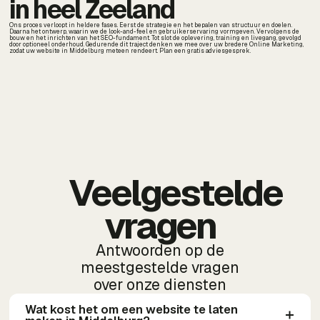
in heel Zeeland
Ons proces verloopt in heldere fases. Eerst de strategie en het bepalen van structuur en doelen.
Daarna het ontwerp, waarin we de look-and-feel en gebruikerservaring vormgeven. Vervolgens de
bouw en het inrichten van het SEO-fundament. Tot slot de oplevering, training en livegang, gevolgd
door optioneel onderhoud. Gedurende dit traject denken we mee over uw bredere Online Marketing,
zodat uw website in Middelburg meteen rendeert. Plan een gratis adviesgesprek.
Veelgestelde
vragen
Antwoorden op de
meestgestelde vragen
over onze diensten
Wat kost het om een website te laten 