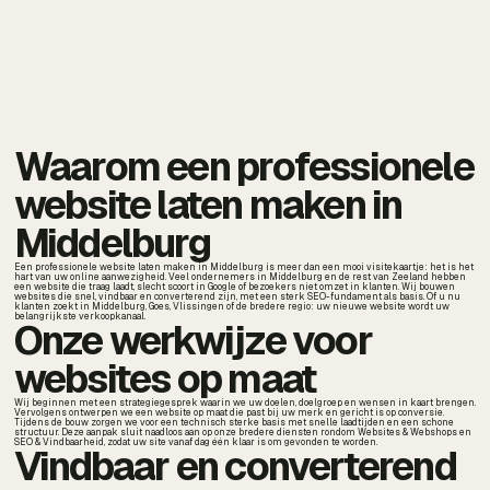
Waarom een professionele
website laten maken in
Middelburg
Een professionele website laten maken in Middelburg is meer dan een mooi visitekaartje: het is het
hart van uw online aanwezigheid. Veel ondernemers in Middelburg en de rest van Zeeland hebben
een website die traag laadt, slecht scoort in Google of bezoekers niet omzet in klanten. Wij bouwen
websites die snel, vindbaar en converterend zijn, met een sterk SEO-fundament als basis. Of u nu
klanten zoekt in Middelburg, Goes, Vlissingen of de bredere regio: uw nieuwe website wordt uw
belangrijkste verkoopkanaal.
Onze werkwijze voor
websites op maat
Wij beginnen met een strategiegesprek waarin we uw doelen, doelgroep en wensen in kaart brengen.
Vervolgens ontwerpen we een website op maat die past bij uw merk en gericht is op conversie.
Tijdens de bouw zorgen we voor een technisch sterke basis met snelle laadtijden en een schone
structuur. Deze aanpak sluit naadloos aan op onze bredere diensten rondom Websites & Webshops en
SEO & Vindbaarheid, zodat uw site vanaf dag één klaar is om gevonden te worden.
Vindbaar en converterend