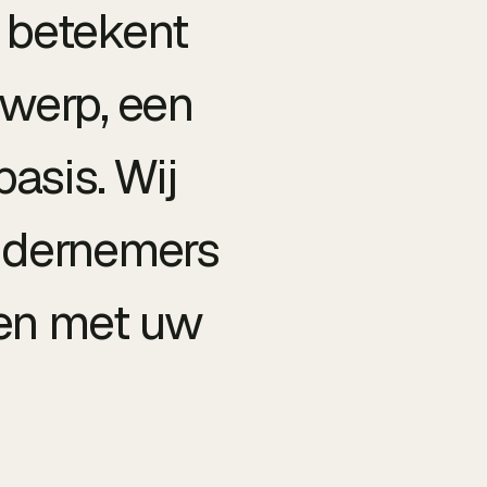
 betekent
twerp, een
asis. Wij
ndernemers
ien met uw