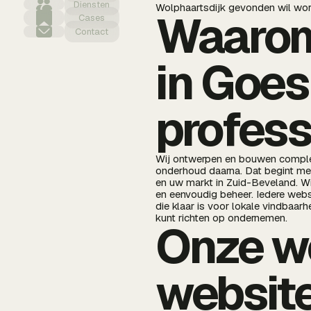
Diensten
Wolphaartsdijk gevonden wil worde
Waarom
Cases
Contact
in Goes
profess
Wij ontwerpen en bouwen complet
onderhoud daarna. Dat begint me
en uw markt in Zuid-Beveland. Wi
en eenvoudig beheer. Iedere websi
die klaar is voor lokale vindbaar
kunt richten op ondernemen.
Onze w
website