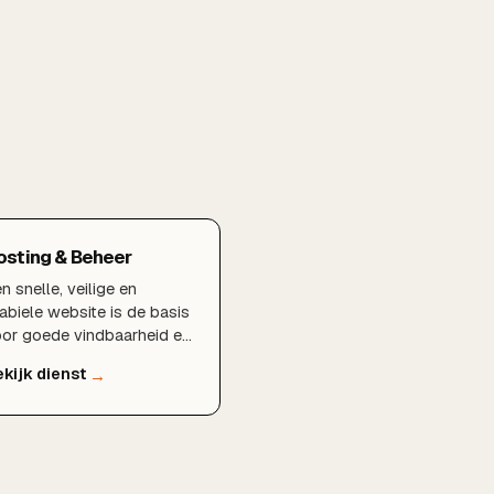
osting & Beheer
n snelle, veilige en
abiele website is de basis
or goede vindbaarheid en
etrouwbaarheid. BDMNL
rzorgt hosting,
derhoud, beveiliging en
nitoring zodat uw
bsite altijd optimaal
esteert en u zich kunt