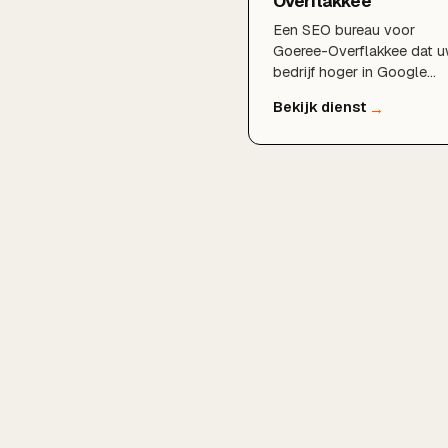
Overflakkee
Een SEO bureau voor
Goeree-Overflakkee dat 
bedrijf hoger in Google
brengt en meer organisch
verkeer en klanten oplever