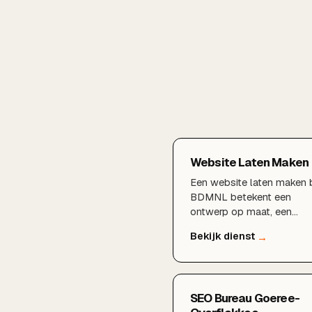
Website Laten Maken
Een website laten maken b
BDMNL betekent een
ontwerp op maat, een
razendsnelle techniek en
een fundament dat klaar i
voor SEO en groei. Van
strategie en design tot
bouw en livegang: wij
SEO Bureau Goeree-
regelen het hele traject.