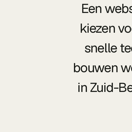
Een webs
kiezen vo
snelle t
bouwen we
in Zuid-B