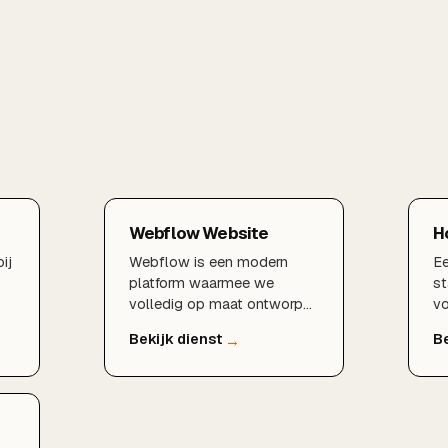
Webflow Website
H
ij
Webflow is een modern
Ee
platform waarmee we
st
volledig op maat ontworpen
vo
websites bouwen zonder
b
s
de beperkingen van
ve
standaardthema's. Het
on
resultaat is een
mo
razendsnelle, designvrije en
we
technisch SEO-sterke
pr