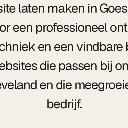
ite laten maken in Goes
or een professioneel on
echniek en een vindbare b
bsites die passen bij o
eveland en die meegroe
bedrijf.