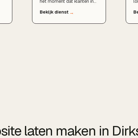
het moment dat klanten in
lo
uw buurt zoeken. Wij
be
s
optimaliseren uw Google
Go
Bedrijfsprofiel, bouwen
S
lokale content en autoriteit
z
op en zorgen dat u
ee
verschijnt in de kaart- en
Be
zoekresultaten voor
co
Rotterdam, Schiedam en
he
Capelle aan den IJssel.
Sc
de
ite laten maken in Dirk