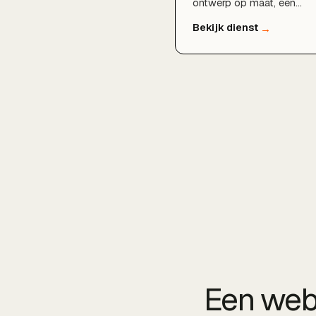
ontwerp op maat, een
razendsnelle techniek en
een fundament dat klaar i
voor SEO en groei. Van
strategie en design tot
bouw en livegang: wij
regelen het hele traject.
Een webs