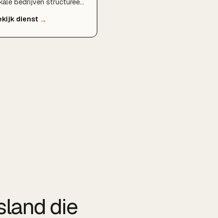
kale bedrijven structureel
ter vindbaar worden in
ogle. Van technische
EO en
oekwoordenonderzoek tot
n sterk Google
drijfsprofiel en lokale
ntent die rendeert in de
le regio Rotterdam,
hiedam en Capelle aan
n IJssel.
sland die