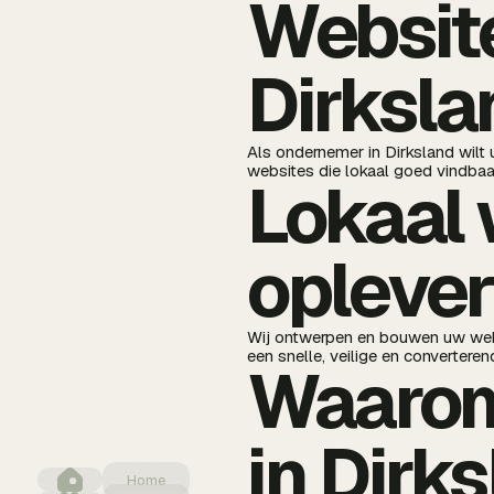
Website
Dirksla
Als ondernemer in Dirksland wilt 
websites die lokaal goed vindbaar
Lokaal 
oplever
Wij ontwerpen en bouwen uw websit
een snelle, veilige en convertere
Waarom
in Dirk
Home