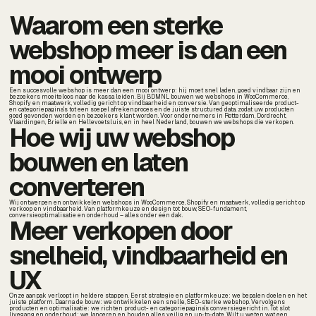
Waarom een sterke
webshop meer is dan een
mooi ontwerp
Een succesvolle webshop is meer dan een mooi ontwerp: hij moet snel laden, goed vindbaar zijn en
bezoekers moeiteloos naar de kassa leiden. Bij BDMNL bouwen we webshops in WooCommerce,
Shopify en maatwerk, volledig gericht op vindbaarheid en conversie. Van geoptimaliseerde product-
en categoriepagina's tot een soepel afrekenproces en de juiste structured data, zodat uw producten
goed gevonden worden en bezoekers klant worden. Voor ondernemers in Rotterdam, Dordrecht,
Vlaardingen, Brielle en Hellevoetsluis, en in heel Nederland, bouwen we webshops die verkopen.
Hoe wij uw webshop
bouwen en laten
converteren
Wij ontwerpen en ontwikkelen webshops in WooCommerce, Shopify en maatwerk, volledig gericht op
verkoop en vindbaarheid. Van platformkeuze en design tot bouw, SEO-fundament,
conversieoptimalisatie en onderhoud – alles onder één dak.
Meer verkopen door
snelheid, vindbaarheid en
UX
Onze aanpak verloopt in heldere stappen. Eerst strategie en platformkeuze: we bepalen doelen en het
juiste platform. Daarna de bouw: we ontwikkelen een snelle, SEO-sterke webshop. Vervolgens
producten en optimalisatie: we richten product- en categoriepagina's conversiegericht in. Tot slot
livegang en onderhoud: we lanceren en houden alles veilig en up-to-date. Wilt u weten wat een