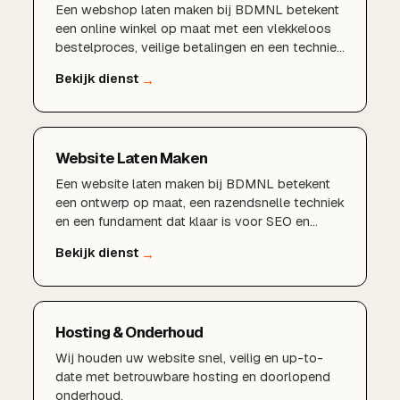
Een webshop laten maken bij BDMNL betekent
een online winkel op maat met een vlekkeloos
bestelproces, veilige betalingen en een techniek
die meegroeit met uw omzet. Van strategie en
design tot bouw, koppelingen en livegang: wij
regelen het complete e-commercetraject.
Website Laten Maken
Een website laten maken bij BDMNL betekent
een ontwerp op maat, een razendsnelle techniek
en een fundament dat klaar is voor SEO en
groei. Van strategie en design tot bouw en
livegang: wij regelen het hele traject.
Hosting & Onderhoud
Wij houden uw website snel, veilig en up-to-
date met betrouwbare hosting en doorlopend
onderhoud.