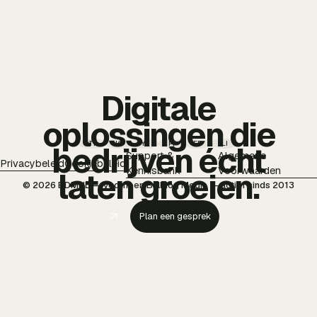
Digitale
oplossingen die
TT
IG
YT
PI
FB
LI
bedrijven écht
Support &
Algemene
Privacybeleid
Cookiebeleid
Kennisbank
Voorwaarden
laten groeien.
© 2026 BDMNL — voorheen Bulldog Media — actief sinds 2013
Plan een gesprek