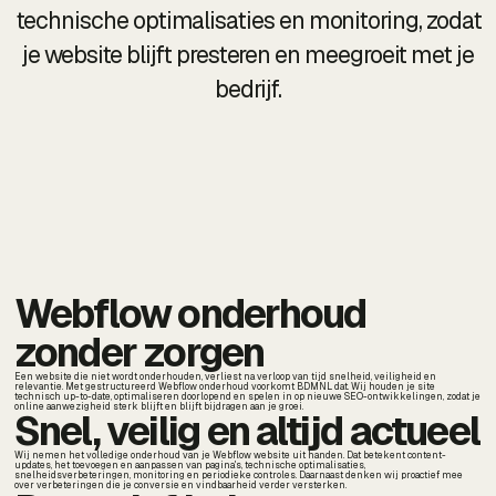
technische optimalisaties en monitoring, zodat
je website blijft presteren en meegroeit met je
bedrijf.
Webflow onderhoud
zonder zorgen
Een website die niet wordt onderhouden, verliest na verloop van tijd snelheid, veiligheid en
relevantie. Met gestructureerd Webflow onderhoud voorkomt BDMNL dat. Wij houden je site
technisch up-to-date, optimaliseren doorlopend en spelen in op nieuwe SEO-ontwikkelingen, zodat je
online aanwezigheid sterk blijft en blijft bijdragen aan je groei.
Snel, veilig en altijd actueel
Wij nemen het volledige onderhoud van je Webflow website uit handen. Dat betekent content-
updates, het toevoegen en aanpassen van pagina's, technische optimalisaties,
snelheidsverbeteringen, monitoring en periodieke controles. Daarnaast denken wij proactief mee
over verbeteringen die je conversie en vindbaarheid verder versterken.