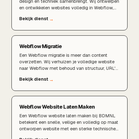
design en techniek samenbrengt. Wij ontwerpen
en ontwikkelen websites volledig in Webflow,
met een schaalbaar CMS, vliegensvlugge
laadtijden en een sterke SEO-basis. Of je nu een
nieuwe website nodig hebt of wilt migreren
vanaf WordPress, wij leveren een platform dat
meegroeit met je bedrijf.
Webflow Migratie
Een Webflow migratie is meer dan content
overzetten. Wij verhuizen je volledige website
naar Webflow met behoud van structuur, URL's,
metadata en zoekmachineposities. Zo profiteer
je van de snelheid en het gebruiksgemak van
Webflow, zonder dat je hard opgebouwde SEO-
waarde verloren gaat.
Webflow Website Laten Maken
Een Webflow website laten maken bij BDMNL
betekent een snelle, veilige en volledig op maat
ontworpen website met een sterke technische
basis en een soepel CMS dat u zelf kunt