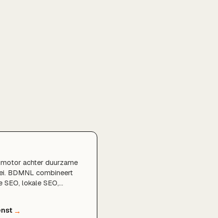
 motor achter duurzame
oei. BDMNL combineert
e SEO, lokale SEO,
denonderzoek,
ng en sterke content tot
hangende strategie die