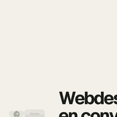
Webdesi
en conv
Home