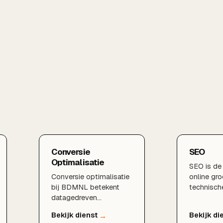
Conversie
SEO
Optimalisatie
SEO is de
Conversie optimalisatie
online gr
bij BDMNL betekent
technisch
datagedreven
zoekwoor
verbeteren van uw
linkbuildi
website, zodat meer
één samen