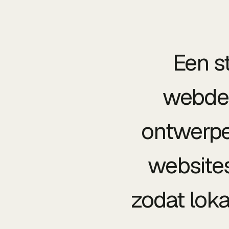
Een s
webdes
ontwerpe
websites
zodat lok