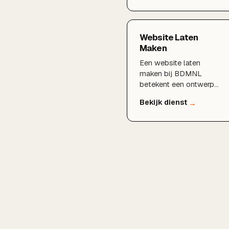
Website Laten
Maken
Een website laten
maken bij BDMNL
betekent een ontwerp
op maat, een
razendsnelle techniek
en een fundament dat
klaar is voor SEO en
groei. Van strategie en
design tot bouw en
livegang: wij regelen het
hele traject.