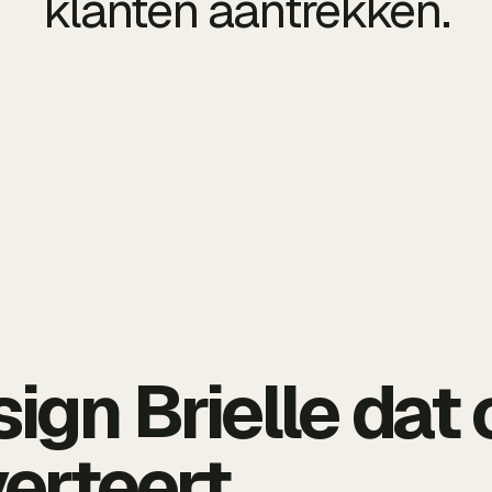
klanten aantrekken.
gn Brielle dat 
erteert