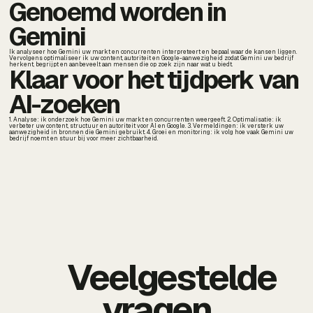
Genoemd worden in
Gemini
Ik analyseer hoe Gemini uw markt en concurrenten interpreteert en bepaal waar de kansen liggen.
Vervolgens optimaliseer ik uw content, autoriteit en Google-aanwezigheid zodat Gemini uw bedrijf
herkent, begrijpt en aanbeveelt aan mensen die op zoek zijn naar wat u biedt.
Klaar voor het tijdperk van
AI-zoeken
1. Analyse: ik onderzoek hoe Gemini uw markt en concurrenten weergeeft. 2. Optimalisatie: ik
verbeter uw content, structuur en autoriteit voor AI en Google. 3. Vermeldingen: ik versterk uw
aanwezigheid in bronnen die Gemini gebruikt. 4. Groei en monitoring: ik volg hoe vaak Gemini uw
bedrijf noemt en stuur bij voor meer zichtbaarheid.
Veelgestelde
vragen