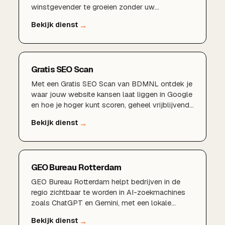
winstgevender te groeien zonder uw
marketingbudget te verspillen.AI-gedreven
marketingstrategieSlimme content met
kunstmatige intelligentieGeautomatiseerde
advertenties en campagnesVoorspellende data-
analyse en targetingMeer rendement uit uw
Gratis SEO Scan
marketingbudget
Met een Gratis SEO Scan van BDMNL ontdek je
waar jouw website kansen laat liggen in Google
en hoe je hoger kunt scoren, geheel vrijblijvend
en zonder verplichtingen.
GEO Bureau Rotterdam
GEO Bureau Rotterdam helpt bedrijven in de
regio zichtbaar te worden in AI-zoekmachines
zoals ChatGPT en Gemini, met een lokale
aanpak en korte lijnen.