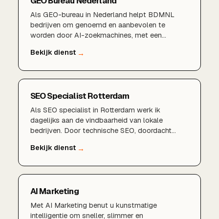
GEO Bureau Nederland
Als GEO-bureau in Nederland helpt BDMNL
bedrijven om genoemd en aanbevolen te
worden door AI-zoekmachines, met een
bewezen aanpak en lokale expertise.
SEO Specialist Rotterdam
Als SEO specialist in Rotterdam werk ik
dagelijks aan de vindbaarheid van lokale
bedrijven. Door technische SEO, doordacht
zoekwoordenonderzoek, een sterk Google
Bedrijfsprofiel en lokale content te combineren,
zorgen wij dat u gevonden wordt door klanten in
Rotterdam, Schiedam, Capelle aan den IJssel en
de rest van de regio.
AI Marketing
Met AI Marketing benut u kunstmatige
intelligentie om sneller, slimmer en