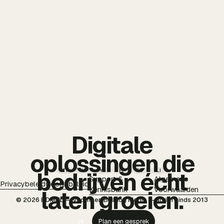
Digitale
oplossingen die
TT
IG
YT
PI
FB
LI
bedrijven écht
Support &
Algemene
Privacybeleid
Cookiebeleid
Kennisbank
Voorwaarden
laten groeien.
© 2026 BDMNL — voorheen Bulldog Media — actief sinds 2013
Plan een gesprek