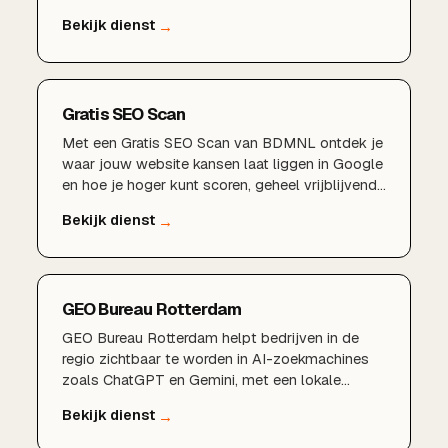
marketingbudget te verspillen.AI-gedreven
marketingstrategieSlimme content met
kunstmatige intelligentieGeautomatiseerde
advertenties en campagnesVoorspellende data-
analyse en targetingMeer rendement uit uw
Gratis SEO Scan
marketingbudget
Met een Gratis SEO Scan van BDMNL ontdek je
waar jouw website kansen laat liggen in Google
en hoe je hoger kunt scoren, geheel vrijblijvend
en zonder verplichtingen.
GEO Bureau Rotterdam
GEO Bureau Rotterdam helpt bedrijven in de
regio zichtbaar te worden in AI-zoekmachines
zoals ChatGPT en Gemini, met een lokale
aanpak en korte lijnen.