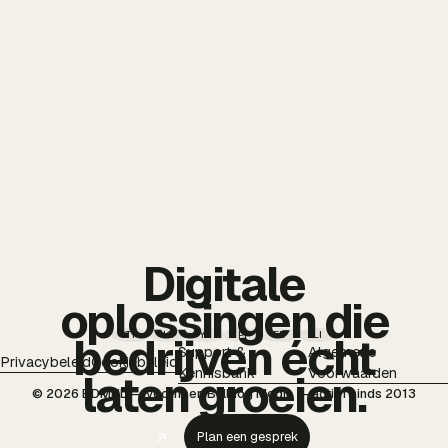
Digitale
oplossingen die
TT
IG
YT
PI
FB
LI
bedrijven écht
Support &
Algemene
Privacybeleid
Cookiebeleid
Kennisbank
Voorwaarden
laten groeien.
© 2026 BDMNL — voorheen Bulldog Media — actief sinds 2013
Plan een gesprek