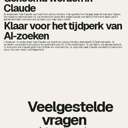
Claude
Ik analyseer hoe Claude uw markt en concurrenten interpreteert en bepaal waar de kansen liggen.
Vervolgens optimaliseer ik uw content en autoriteit zodat Claude uw bedrijf herkent, begrijpt en
aanbeveelt aan mensen die op zoek zijn naar wat u biedt.
Klaar voor het tijdperk van
AI-zoeken
1. Analyse: ik onderzoek hoe Claude uw markt en concurrenten weergeeft. 2. Optimalisatie: ik
verbeter uw content, structuur en autoriteit voor AI. 3. Vermeldingen: ik versterk uw aanwezigheid
in bronnen die Claude gebruikt. 4. Groei en monitoring: ik volg hoe vaak Claude uw bedrijf noemt en
stuur bij voor meer zichtbaarheid.
Veelgestelde
vragen