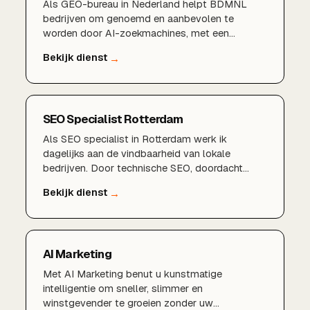
Als GEO-bureau in Nederland helpt BDMNL
bedrijven om genoemd en aanbevolen te
worden door AI-zoekmachines, met een
bewezen aanpak en lokale expertise.
SEO Specialist Rotterdam
Als SEO specialist in Rotterdam werk ik
dagelijks aan de vindbaarheid van lokale
bedrijven. Door technische SEO, doordacht
zoekwoordenonderzoek, een sterk Google
Bedrijfsprofiel en lokale content te combineren,
zorgen wij dat u gevonden wordt door klanten in
Rotterdam, Schiedam, Capelle aan den IJssel en
de rest van de regio.
AI Marketing
Met AI Marketing benut u kunstmatige
intelligentie om sneller, slimmer en
winstgevender te groeien zonder uw