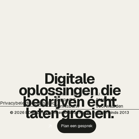
Digitale
oplossingen die
TT
IG
YT
PI
FB
LI
bedrijven écht
Support &
Algemene
Privacybeleid
Cookiebeleid
Kennisbank
Voorwaarden
laten groeien.
© 2026 BDMNL — voorheen Bulldog Media — actief sinds 2013
Plan een gesprek