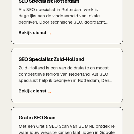
SEO Specialist Rotterdam
Als SEO specialist in Rotterdam werk ik
dagelijks aan de vindbaarheid van lokale
bedrijven. Door technische SEO, doordacht
zoekwoordenonderzoek, een sterk Google
Bedrijfsprofiel en lokale content te combineren,
zorgen wij dat u gevonden wordt door klanten in
Rotterdam, Schiedam, Capelle aan den IJssel en
de rest van de regio.
SEO Specialist Zuid-Holland
Zuid-Holland is een van de drukste en meest
competitieve regio's van Nederland. Als SEO
specialist help ik bedrijven in Rotterdam, Den
Haag, Delft, Zoetermeer, Dordrecht en de rest
van de provincie om structureel beter vindbaar
te worden in Google en zo meer klanten uit hun
eigen regio aan te trekken.
Gratis SEO Scan
Met een Gratis SEO Scan van BDMNL ontdek je
waar jouw website kansen laat liggen in Google