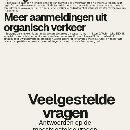
Ik begin altijd met een grondige analyse van uw website, uw zorgaanbod en uw concurrenten in de
regio. Op basis daarvan optimaliseer ik de techniek, de structuur en de content van uw site, bouw ik
aan relevante lokale autoriteit en zorg ik dat uw Google Bedrijfsprofiel optimaal presteert voor zoekers
in uw regio.
Meer aanmeldingen uit
organisch verkeer
1. Strategie en analyse: ik breng uw doelen, doelgroep en concurrenten in kaart. 2. Technische SEO: ik
zorg dat uw website snel, foutloos en goed leesbaar is voor Google. 3. Lokale SEO en content: ik
optimaliseer uw zoekwoorden, content en Google Bedrijfsprofiel voor uw regio. 4. Groei en rapportage:
ik monitor posities, verkeer en aanmeldingen en stuur bij voor duurzame groei.
Veelgestelde
vragen
Antwoorden op de
meestgestelde vragen