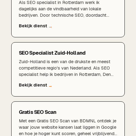
Als SEO specialist in Rotterdam werk ik
dagelijks aan de vindbaarheid van lokale
bedrijven. Door technische SEO, doordacht
zoekwoordenonderzoek, een sterk Google
Bedrijfsprofiel en lokale content te combineren,
zorgen wij dat u gevonden wordt door klanten in
Rotterdam, Schiedam, Capelle aan den IJssel en
de rest van de regio.
SEO Specialist Zuid-Holland
Zuid-Holland is een van de drukste en meest
competitieve regio's van Nederland. Als SEO
specialist help ik bedrijven in Rotterdam, Den
Haag, Delft, Zoetermeer, Dordrecht en de rest
van de provincie om structureel beter vindbaar
te worden in Google en zo meer klanten uit hun
eigen regio aan te trekken.
Gratis SEO Scan
Met een Gratis SEO Scan van BDMNL ontdek je
waar jouw website kansen laat liggen in Google
en hoe je hoger kunt scoren, geheel vrijblijvend