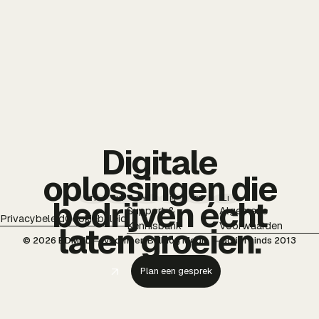
Digitale
oplossingen die
TT
IG
YT
PI
FB
LI
bedrijven écht
Support &
Algemene
Privacybeleid
Cookiebeleid
Kennisbank
Voorwaarden
laten groeien.
© 2026 BDMNL — voorheen Bulldog Media — actief sinds 2013
Plan een gesprek