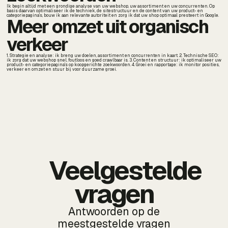
Ik begin altijd met een grondige analyse van uw webshop, uw assortiment en uw concurrenten. Op
basis daarvan optimaliseer ik de techniek, de sitestructuur en de content van uw product- en
categoriepagina's, bouw ik aan relevante autoriteit en zorg ik dat uw shop optimaal presteert in Google.
Meer omzet uit organisch
verkeer
1. Strategie en analyse: ik breng uw doelen, assortiment en concurrenten in kaart. 2. Technische SEO:
ik zorg dat uw webshop snel, foutloos en goed crawlbaar is. 3. Content en structuur: ik optimaliseer uw
product- en categoriepagina's op koopgerichte zoekwoorden. 4. Groei en rapportage: ik monitor posities,
verkeer en omzet en stuur bij voor duurzame groei.
Veelgestelde
vragen
Antwoorden op de
meestgestelde vragen