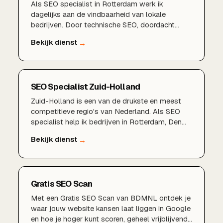
Als SEO specialist in Rotterdam werk ik
dagelijks aan de vindbaarheid van lokale
bedrijven. Door technische SEO, doordacht
zoekwoordenonderzoek, een sterk Google
Bedrijfsprofiel en lokale content te combineren,
zorgen wij dat u gevonden wordt door klanten in
Rotterdam, Schiedam, Capelle aan den IJssel en
de rest van de regio.
SEO Specialist Zuid-Holland
Zuid-Holland is een van de drukste en meest
competitieve regio's van Nederland. Als SEO
specialist help ik bedrijven in Rotterdam, Den
Haag, Delft, Zoetermeer, Dordrecht en de rest
van de provincie om structureel beter vindbaar
te worden in Google en zo meer klanten uit hun
eigen regio aan te trekken.
Gratis SEO Scan
Met een Gratis SEO Scan van BDMNL ontdek je
waar jouw website kansen laat liggen in Google
en hoe je hoger kunt scoren, geheel vrijblijvend