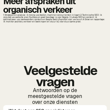
Meer afspraken uit
organisch verkeer
1. Strategie en analyse: ik breng uw doelen, markt en concurrenten in kaart. 2. Technische SEO: ik
zorg dat uw website snel, foutloos en goed leesbaar is voor Google. 3. Lokale SEO en content: ik
optimaliseer uw zoekwoorden, content en Google Bedrijfsprofiel voor uw buurt. 4. Groei en rapportage:
ik monitor posities, verkeer en boekingen en stuur bij voor duurzame groei.
Veelgestelde
vragen
Antwoorden op de
meestgestelde vragen
over onze diensten