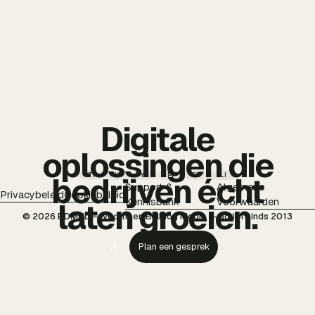
Digitale
oplossingen die
TT
IG
YT
PI
FB
LI
bedrijven écht
Support &
Algemene
Privacybeleid
Cookiebeleid
Kennisbank
Voorwaarden
laten groeien.
© 2026 BDMNL — voorheen Bulldog Media — actief sinds 2013
Plan een gesprek