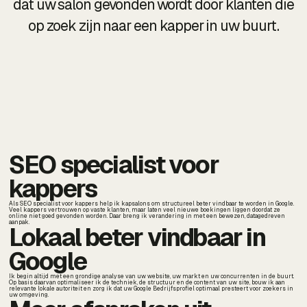
dat uw salon gevonden wordt door klanten die
op zoek zijn naar een kapper in uw buurt.
SEO specialist voor
kappers
Als SEO specialist voor kappers help ik kapsalons om structureel beter vindbaar te worden in Google.
Veel kappers vertrouwen op vaste klanten, maar laten veel nieuwe boekingen liggen doordat ze
online niet goed gevonden worden. Daar breng ik verandering in met een bewezen, datagedreven
aanpak.
Lokaal beter vindbaar in
Google
Ik begin altijd met een grondige analyse van uw website, uw markt en uw concurrenten in de buurt.
Op basis daarvan optimaliseer ik de techniek, de structuur en de content van uw site, bouw ik aan
relevante lokale autoriteit en zorg ik dat uw Google Bedrijfsprofiel optimaal presteert voor zoekers in
uw omgeving.