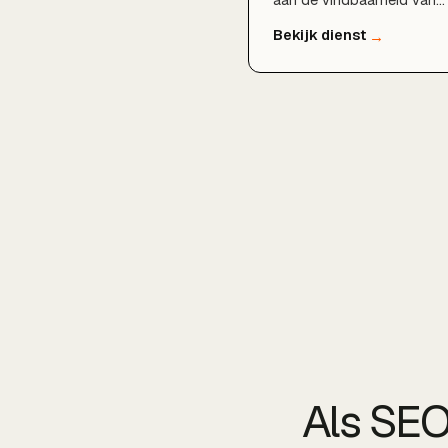
aan de vindbaarheid van
lokale bedrijven. Door
technische SEO, doordach
zoekwoordenonderzoek,
een sterk Google
Bedrijfsprofiel en lokale
content te combineren,
zorgen wij dat u gevonde
wordt door klanten in
Rotterdam, Schiedam,
Capelle aan den IJssel en
de rest van de regio.
Als SEO