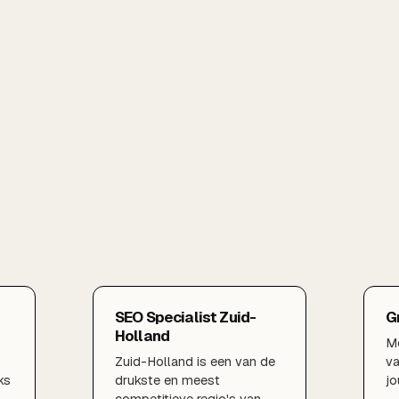
SEO Specialist Zuid-
G
Holland
Me
Zuid-Holland is een van de
v
ks
drukste en meest
jo