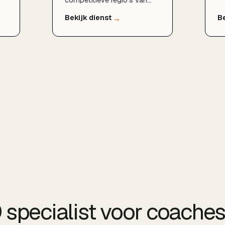
competitieve regio's van
li
Nederland. Als SEO
ho
t
specialist help ik bedrijven
vr
in Rotterdam, Den Haag,
ve
Delft, Zoetermeer, Dordrecht
en de rest van de provincie
om structureel beter
n
vindbaar te worden in
Google en zo meer klanten
uit hun eigen regio aan te
trekken.
 specialist voor coaches