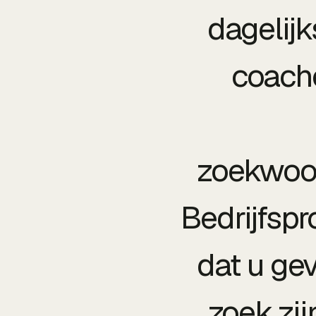
dagelijk
coache
zoekwoor
Bedrijfspr
dat u ge
zoek zij