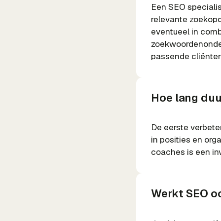
Een SEO specialis
relevante zoekopd
eventueel in comb
zoekwoordenonderz
passende cliënten
Hoe lang duur
De eerste verbete
in posities en or
coaches is een inv
Werkt SEO oo