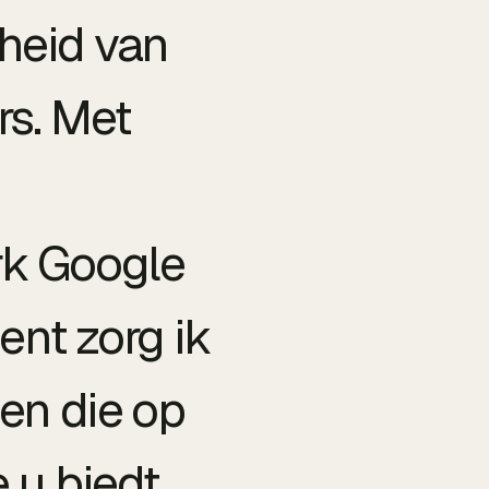
rheid van
rs. Met
rk Google
ent zorg ik
en die op
 u biedt.