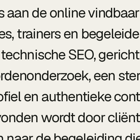
s aan de online vindbaa
s, trainers en begeleide
technische SEO, gericht
denonderzoek, een ste
ofiel en authentieke cont
vonden wordt door cliënt
n naar de begeleiding die