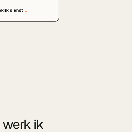
ggen in Google en hoe je
ger kunt scoren, geheel
ijblijvend en zonder
rplichtingen.
 werk ik