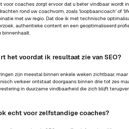
t voor coaches zorgt ervoor dat u beter vindbaar wordt i
rachten rond uw coachvorm, zoals 'loopbaancoach' of 'lif
inatie met uw regio. Dat doe ik met technische optimalisa
oek, authentieke content en een geoptimaliseerd profie
 binnenhaalt.
t het voordat ik resultaat zie van SEO?
ringen zijn meestal binnen enkele weken zichtbaar, maar 
ganisch verkeer ontstaat doorgaans binnen drie tot zes m
estering in duurzame vindbaarheid die zich blijft terugve
k echt voor zelfstandige coaches?