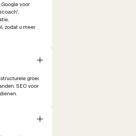
n Google voor
ecoach',
tie,
l, zodat u meer
structurele groei
aanden. SEO voor
rdienen.