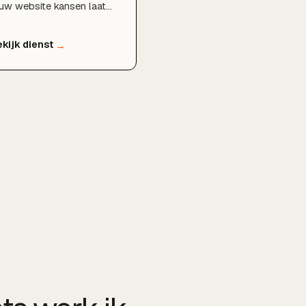
uw website kansen laat
ggen in Google en hoe je
ger kunt scoren, geheel
ijblijvend en zonder
rplichtingen.