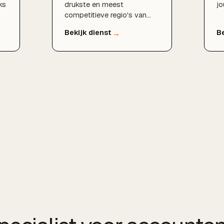
ks
drukste en meest
jo
competitieve regio's van
li
Nederland. Als SEO
ho
t
specialist help ik bedrijven
vr
in Rotterdam, Den Haag,
ve
Delft, Zoetermeer, Dordrecht
en de rest van de provincie
om structureel beter
n
vindbaar te worden in
Google en zo meer klanten
uit hun eigen regio aan te
trekken.