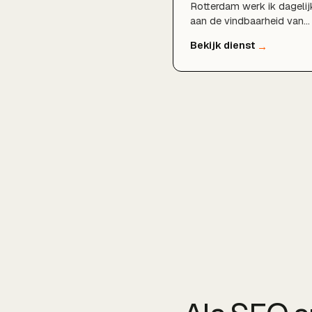
Rotterdam werk ik dagelij
aan de vindbaarheid van
lokale bedrijven. Door
technische SEO, doordach
zoekwoordenonderzoek,
een sterk Google
Bedrijfsprofiel en lokale
content te combineren,
zorgen wij dat u gevonde
wordt door klanten in
Rotterdam, Schiedam,
Capelle aan den IJssel en
de rest van de regio.