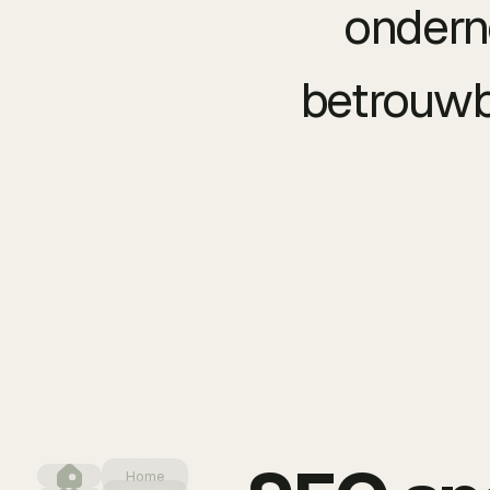
ondern
betrouwba
Home