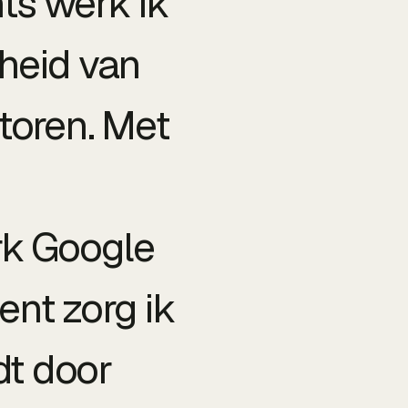
ts werk ik
rheid van
toren. Met
rk Google
ent zorg ik
t door