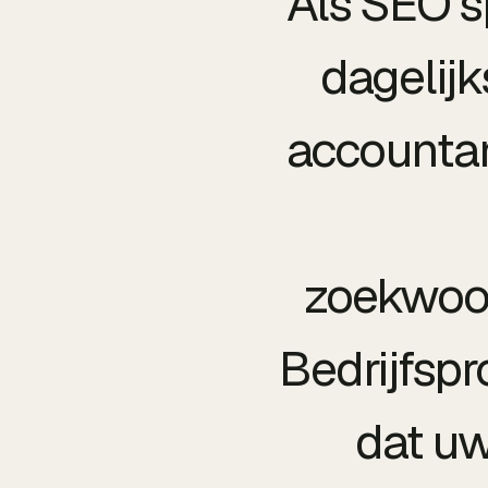
Als SEO s
dagelijk
accountan
zoekwoor
Bedrijfspr
dat u