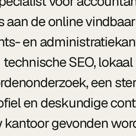
pecialist voor accountan
s aan de online vindbaa
ts- en administratiekan
technische SEO, lokaal
denonderzoek, een ste
ofiel en deskundige cont
w kantoor gevonden word