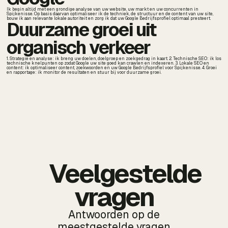
Ik begin altijd met een grondige analyse van uw website, uw markt en uw concurrenten in
Spijkenisse. Op basis daarvan optimaliseer ik de techniek, de structuur en de content van uw site,
bouw ik aan relevante lokale autoriteit en zorg ik dat uw Google Bedrijfsprofiel optimaal presteert.
Duurzame groei uit
organisch verkeer
1. Strategie en analyse: ik breng uw doelen, doelgroep en zoekgedrag in kaart. 2. Technische SEO: ik los
technische knelpunten op zodat Google uw site goed kan crawlen en indexeren. 3. Lokale SEO en
content: ik optimaliseer content, zoekwoorden en uw Google Bedrijfsprofiel voor Spijkenisse. 4. Groei
en rapportage: ik monitor de resultaten en stuur bij voor duurzame groei.
Veelgestelde
vragen
Antwoorden op de
meestgestelde vragen