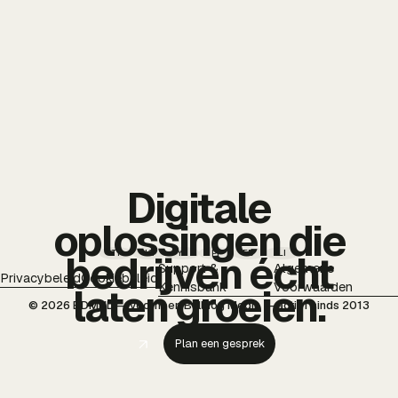
Digitale
oplossingen die
TT
IG
YT
PI
FB
LI
bedrijven écht
Support &
Algemene
Privacybeleid
Cookiebeleid
Kennisbank
Voorwaarden
laten groeien.
© 2026 BDMNL — voorheen Bulldog Media — actief sinds 2013
Plan een gesprek