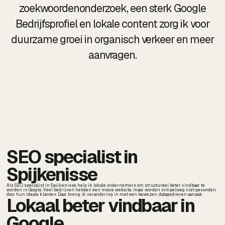
zoekwoordenonderzoek, een sterk Google
Bedrijfsprofiel en lokale content zorg ik voor
duurzame groei in organisch verkeer en meer
aanvragen.
SEO specialist in
Spijkenisse
Als SEO specialist in Spijkenisse help ik lokale ondernemers om structureel beter vindbaar te
worden in Google. Veel bedrijven hebben een mooie website, maar worden simpelweg niet gevonden
door hun ideale klanten. Daar breng ik verandering in met een bewezen, datagedreven aanpak.
Lokaal beter vindbaar in
Google