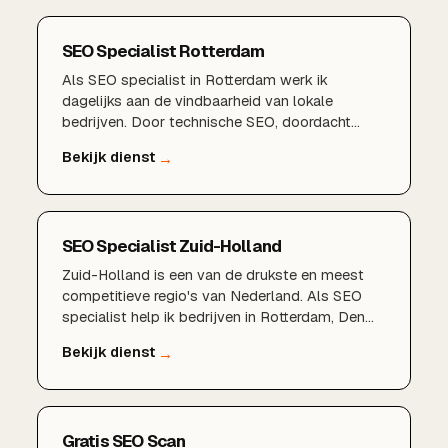
SEO Specialist Rotterdam
Als SEO specialist in Rotterdam werk ik
dagelijks aan de vindbaarheid van lokale
bedrijven. Door technische SEO, doordacht
zoekwoordenonderzoek, een sterk Google
Bedrijfsprofiel en lokale content te combineren,
zorgen wij dat u gevonden wordt door klanten in
Rotterdam, Schiedam, Capelle aan den IJssel en
de rest van de regio.
SEO Specialist Zuid-Holland
Zuid-Holland is een van de drukste en meest
competitieve regio's van Nederland. Als SEO
specialist help ik bedrijven in Rotterdam, Den
Haag, Delft, Zoetermeer, Dordrecht en de rest
van de provincie om structureel beter vindbaar
te worden in Google en zo meer klanten uit hun
eigen regio aan te trekken.
Gratis SEO Scan