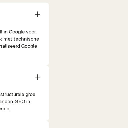
dt in Google voor
ik met technische
maliseerd Google
structurele groei
aanden. SEO in
enen.