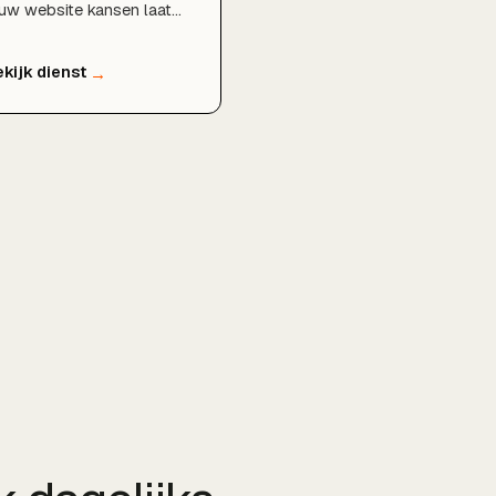
uw website kansen laat
ggen in Google en hoe je
ger kunt scoren, geheel
ijblijvend en zonder
rplichtingen.