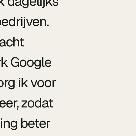
k dagelijks
edrijven.
acht
rk Google
org ik voor
eer, zodat
ing beter