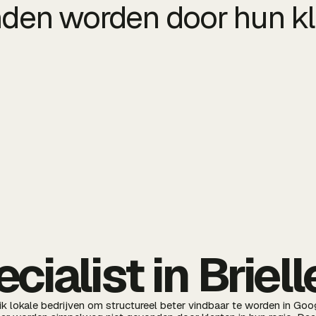
den worden door hun kl
ialist in Briell
p ik lokale bedrijven om structureel beter vindbaar te worden in Goo