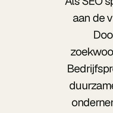
Als SEO sp
aan de v
Doo
zoekwoor
Bedrijfspr
duurzame 
ondernem