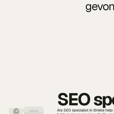
gevon
SEO spec
Als SEO specialist in Brielle hel
Home