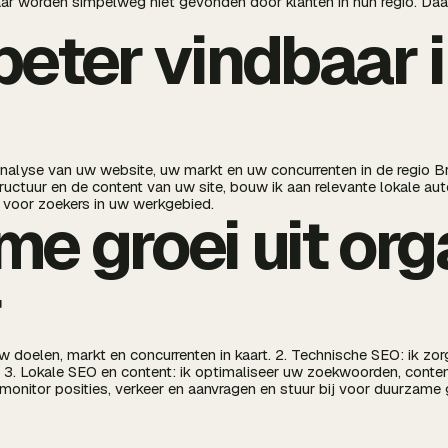
r worden simpelweg niet gevonden door klanten in hun regio. Daar
beter vindbaar 
analyse van uw website, uw markt en uw concurrenten in de regio Br
tructuur en de content van uw site, bouw ik aan relevante lokale aut
t voor zoekers in uw werkgebied.
e groei uit or
r
 uw doelen, markt en concurrenten in kaart. 2. Technische SEO: ik zo
 3. Lokale SEO en content: ik optimaliseer uw zoekwoorden, conten
k monitor posities, verkeer en aanvragen en stuur bij voor duurzame 