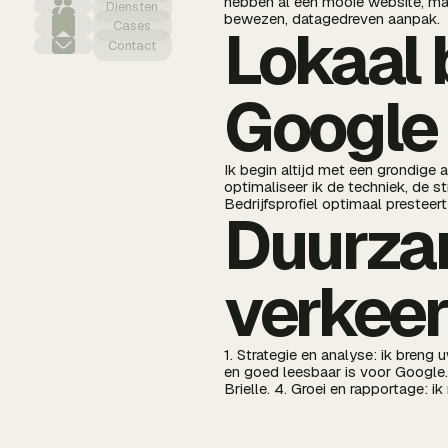
hebben al een mooie website, maa
Diensten
bewezen, datagedreven aanpak.
Lokaal 
Cases
Contact
Google
Ik begin altijd met een grondige 
optimaliseer ik de techniek, de s
Bedrijfsprofiel optimaal presteer
Duurzam
verkee
1. Strategie en analyse: ik breng
en goed leesbaar is voor Google.
Brielle. 4. Groei en rapportage: i