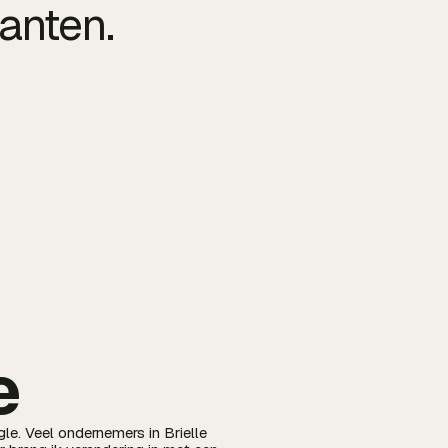
anten.
e
gle. Veel ondernemers in Brielle