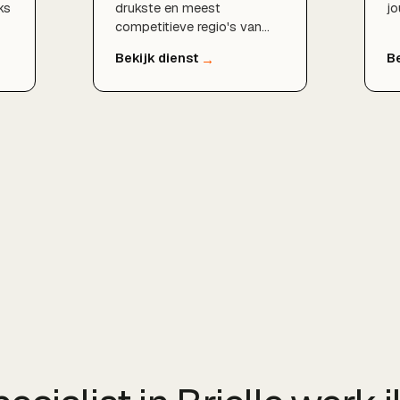
ks
drukste en meest
jo
competitieve regio's van
li
Nederland. Als SEO
ho
t
specialist help ik bedrijven
vr
in Rotterdam, Den Haag,
ve
Delft, Zoetermeer, Dordrecht
en de rest van de provincie
om structureel beter
n
vindbaar te worden in
Google en zo meer klanten
uit hun eigen regio aan te
trekken.