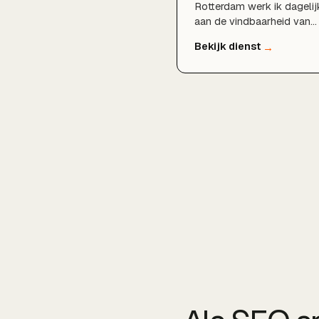
Rotterdam werk ik dagelij
aan de vindbaarheid van
lokale bedrijven. Door
technische SEO, doordach
zoekwoordenonderzoek,
een sterk Google
Bedrijfsprofiel en lokale
content te combineren,
zorgen wij dat u gevonde
wordt door klanten in
Rotterdam, Schiedam,
Capelle aan den IJssel en
de rest van de regio.