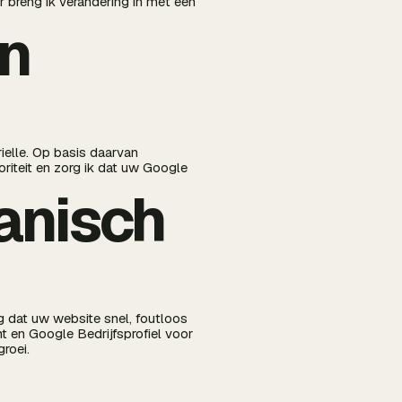
 breng ik verandering in met een
in
ielle. Op basis daarvan
oriteit en zorg ik dat uw Google
ganisch
rg dat uw website snel, foutloos
t en Google Bedrijfsprofiel voor
groei.