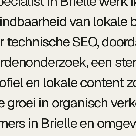
ecialist in Brielle werk i
indbaarheid van lokale b
r technische SEO, doord
denonderzoek, een ste
ofiel en lokale content z
groei in organisch verk
ers in Brielle en omgev