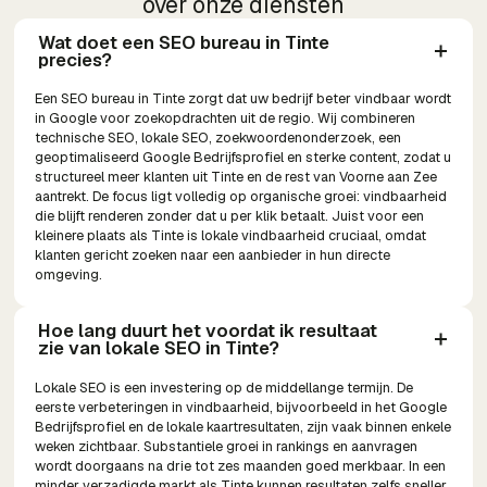
over onze diensten
Wat doet een SEO bureau in Tinte 
precies?
Een SEO bureau in Tinte zorgt dat uw bedrijf beter vindbaar wordt
in Google voor zoekopdrachten uit de regio. Wij combineren
technische SEO, lokale SEO, zoekwoordenonderzoek, een
geoptimaliseerd Google Bedrijfsprofiel en sterke content, zodat u
structureel meer klanten uit Tinte en de rest van Voorne aan Zee
aantrekt. De focus ligt volledig op organische groei: vindbaarheid
die blijft renderen zonder dat u per klik betaalt. Juist voor een
kleinere plaats als Tinte is lokale vindbaarheid cruciaal, omdat
klanten gericht zoeken naar een aanbieder in hun directe
omgeving.
Hoe lang duurt het voordat ik resultaat 
zie van lokale SEO in Tinte?
Lokale SEO is een investering op de middellange termijn. De
eerste verbeteringen in vindbaarheid, bijvoorbeeld in het Google
Bedrijfsprofiel en de lokale kaartresultaten, zijn vaak binnen enkele
weken zichtbaar. Substantiele groei in rankings en aanvragen
wordt doorgaans na drie tot zes maanden goed merkbaar. In een
minder verzadigde markt als Tinte kunnen resultaten zelfs sneller