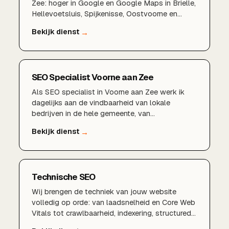
Zee: hoger in Google en Google Maps in Brielle,
Hellevoetsluis, Spijkenisse, Oostvoorne en
Rockanje, meer lokale reviews en regionale
vindbaarheid.
SEO Specialist Voorne aan Zee
Als SEO specialist in Voorne aan Zee werk ik
dagelijks aan de vindbaarheid van lokale
bedrijven in de hele gemeente, van
Hellevoetsluis en Brielle tot Westvoorne. Door
technische SEO, doordacht
zoekwoordenonderzoek, een sterk Google
Bedrijfsprofiel en lokale content zorg ik voor
duurzame groei in organisch verkeer, zodat
Technische SEO
ondernemers in Voorne aan Zee beter gevonden
worden door hun klanten.
Wij brengen de techniek van jouw website
volledig op orde: van laadsnelheid en Core Web
Vitals tot crawlbaarheid, indexering, structured
data en een logische sitestructuur. Zo leg je een