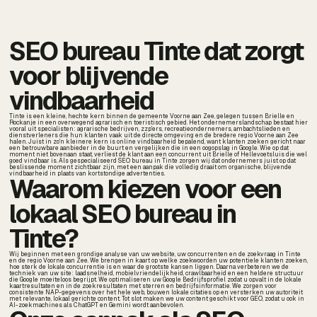
SEO bureau Tinte dat zorgt
voor blijvende
vindbaarheid
Tinte is een kleine, hechte kern binnen de gemeente Voorne aan Zee, gelegen tussen Brielle en
Rockanje in een overwegend agrarisch en toeristisch gebied. Het ondernemerslandschap bestaat hier
vooral uit specialisten: agrarische bedrijven, zzp'ers, recreatieondernemers, ambachtslieden en
dienstverleners die hun klanten vaak uit de directe omgeving en de bredere regio Voorne aan Zee
halen. Juist in zo'n kleinere kern is online vindbaarheid bepalend, want klanten zoeken gericht naar
een betrouwbare aanbieder in de buurt en vergelijken die in een oogopslag in Google. Wie op dat
moment niet bovenaan staat, verliest de klant aan een concurrent uit Brielle of Hellevoetsluis die wel
goed vindbaar is. Als gespecialiseerd SEO bureau in Tinte zorgen wij dat ondernemers juist op dat
beslissende moment zichtbaar zijn, met een aanpak die volledig draait om organische, blijvende
vindbaarheid in plaats van kortstondige advertenties.
Waarom kiezen voor een
lokaal SEO bureau in
Tinte?
Wij beginnen met een grondige analyse van uw website, uw concurrenten en de zoekvraag in Tinte
en de regio Voorne aan Zee. We brengen in kaart op welke zoekwoorden uw potentiele klanten zoeken,
hoe sterk de lokale concurrentie is en waar de grootste kansen liggen. Daarna verbeteren we de
techniek van uw site: laadsnelheid, mobielvriendelijkheid, crawlbaarheid en een heldere structuur
die Google moeiteloos begrijpt. We optimaliseren uw Google Bedrijfsprofiel zodat u opvalt in de lokale
kaartresultaten en in de zoekresultaten met sterren en bedrijfsinformatie. We zorgen voor
consistente NAP-gegevens over het hele web, bouwen lokale citaties op en versterken uw autoriteit
met relevante, lokaal gerichte content. Tot slot maken we uw content geschikt voor GEO, zodat u ook in
AI-zoekmachines als ChatGPT en Gemini wordt aanbevolen.