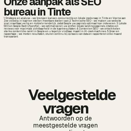
Onze aanpak als SEO
bureau in Tinte
1. Strategie en analyse - we brengen kansen, concurrentie en lokale zoekvraag in Tinte en Voorne aan
Zee volledig in kaart en stellen meetbare doelen vast. 2. Technische SEO - we maken uw website
snel, crawlbaar, veilig en mobielvriendelijk, zodat Google uw pagina's optimaal kan indexeren. 3. Lokale
SEO en Google Bedrijfsprofiel - we optimaliseren uw profiel, lokale landingspagina's, citaties en
reviews voor maximale zichtbaarheid in de kaartresultaten. 4. Content en GEO - we ontwikkelen
sterke content die rankt in Google en u tegelijk vindbaar maakt in AI-zoekmachines. 5. Groei en
rapportage - we meten resultaten, sturen continu bij op basis van data en rapporteren elke maand
transparant.
Veelgestelde
vragen
Antwoorden op de
meestgestelde vragen