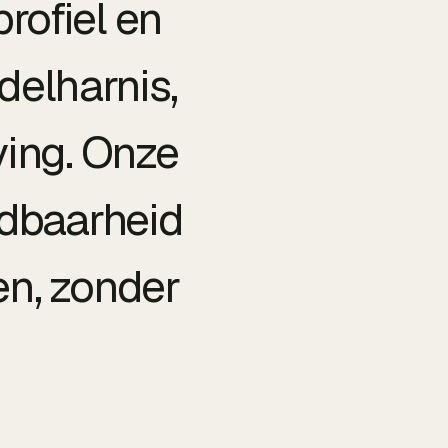
rofiel en
delharnis,
ing. Onze
ndbaarheid
en, zonder