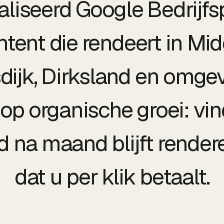
liseerd Google Bedrijfsp
ntent die rendeert in Mid
ijk, Dirksland en omgev
t op organische groei: vi
 na maand blijft render
dat u per klik betaalt.