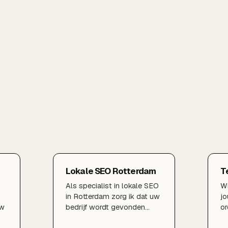
Lokale SEO Rotterdam
T
Als specialist in lokale SEO
Wi
in Rotterdam zorg ik dat uw
jo
uw
bedrijf wordt gevonden
or
door klanten in uw directe
Co