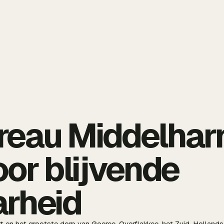
eau Middelharn
oor blijvende
arheid
rt en het grootste dorp van Goeree-Overflakkee, het Zuid-Hollands