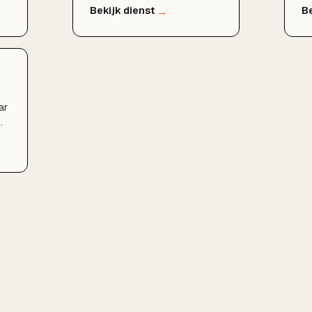
omgeving. Door uw Google
cr
t.
Bedrijfsprofiel, lokale
st
zoekwoorden en regionale
lo
content te optimaliseren,
le
verschijnt u hoger in de
wa
lokale zoekresultaten en op
in
Google Maps.
ar