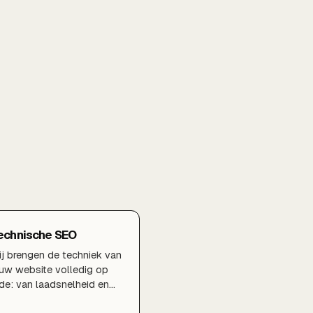
echnische SEO
j brengen de techniek van
uw website volledig op
de: van laadsnelheid en
re Web Vitals tot