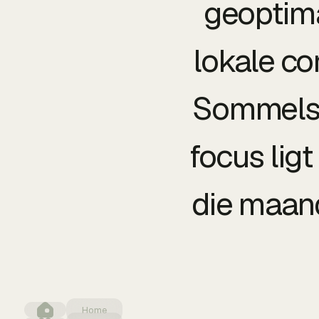
geoptima
lokale co
Sommelsd
focus lig
die maand
Home