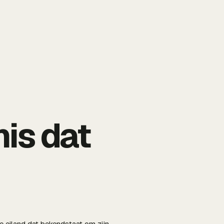
is dat
e eiland dat bekendstaat om zijn