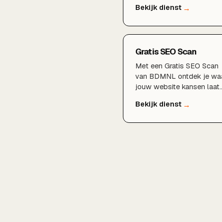
brengt en meer organisch
verkeer en klanten oplever
Gratis SEO Scan
Met een Gratis SEO Scan
van BDMNL ontdek je wa
jouw website kansen laat
liggen in Google en hoe je
hoger kunt scoren, geheel
vrijblijvend en zonder
verplichtingen.