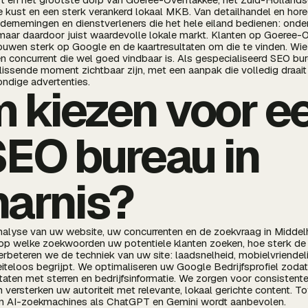
de kust en een sterk verankerd lokaal MKB. Van detailhandel en hore
ondernemingen en dienstverleners die het hele eiland bedienen: ond
aar daardoor juist waardevolle lokale markt. Klanten op Goeree-
rouwen sterk op Google en de kaartresultaten om die te vinden. W
en concurrent die wel goed vindbaar is. Als gespecialiseerd SEO bur
lissende moment zichtbaar zijn, met een aanpak die volledig draait
ondige advertenties.
 kiezen voor e
SEO bureau in
harnis?
nalyse van uw website, uw concurrenten en de zoekvraag in Middel
 op welke zoekwoorden uw potentiele klanten zoeken, hoe sterk de l
rbeteren we de techniek van uw site: laadsnelheid, mobielvriendeli
teloos begrijpt. We optimaliseren uw Google Bedrijfsprofiel zodat 
ultaten met sterren en bedrijfsinformatie. We zorgen voor consiste
 versterken uw autoriteit met relevante, lokaal gerichte content. 
in AI-zoekmachines als ChatGPT en Gemini wordt aanbevolen.