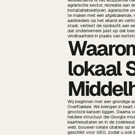
agrarische sector, recreatie aan 
installatiebedrijven, agrarische 
te maken met een afgebakende, m
aanbieders op het eiland en vert
staat, verliest de opdracht aan e
dat ondernemers juist op dat bes
vindbaarheid in plaats van kortst
Waarom
lokaal 
Middel
Wij beginnen met een grondige a
Overflakkee. We brengen in kaart
grootste kansen liggen. Daarna ve
heldere structuur die Google moei
kaartresultaten en in de zoekres
web, bouwen lokale citaties op en
geschikt voor GEO, zodat u ook 