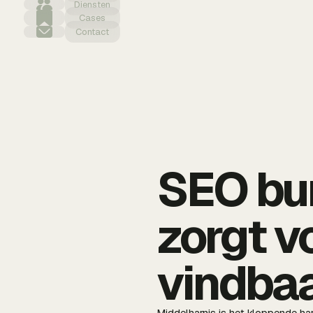
Diensten
Cases
Contact
SEO bur
zorgt v
vindba
Middelharnis is het kloppende ha