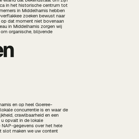
ca in het historische centrum tot
ernemers in Middelharnis hebben
Overflakkee zoeken bewust naar
ie op dat moment niet bovenaan
eau in Middelharnis zorgen wij
 om organische, blijvende
en
harnis en op heel Goeree-
okale concurrentie is en waar de
jkheid, crawlbaarheid en een
u opvalt in de lokale
nte NAP-gegevens over het hele
Tot slot maken we uw content