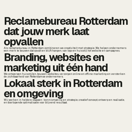
Reclamebureau Rotterdam
dat jouw merk laat
opvallen
Als reclamebureau in Rotterdam combineren we creativiteit met strategie. We helpen ondernemers
een merk te bouwen dat opvalt en blijft hangen, van logo en huisstijl tot website en campagnes.
Branding, websites en
marketing uit één hand
We ontwerpen huisstijlen, bouwen websites, verzorgen online en offline marketing en versterken
de zichtbaarheid van Rotterdamse ondernemers.
Lokaal sterk in Rotterdam
en omgeving
Wij werken in heldere stappen: kennismaking en strategie, creatief concept, ontwerp en realisatie,
en doorlopende optimalisatie voor blijvend resultaat.