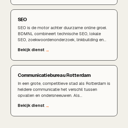
SEO
SEO is de motor achter duurzame online groei.
BDMNL combineert technische SEO, lokale
SEO, zoekwoordenonderzoek, linkbuilding en
sterke content tot één samenhangende
strategie die zorgt voor hogere posities, meer
organisch verkeer en meer aanvragen. Deze
hubpagina bundelt al onze SEO-diensten zodat
u precies de juiste aanpak vindt voor uw
Communicatiebureau Rotterdam
situatie.SEO Bureau RotterdamLokale SEO
RotterdamTechnische
In een grote, competitieve stad als Rotterdam is
SEOZoekwoordenonderzoekGoogle
heldere communicatie het verschil tussen
BedrijfsprofielLinkbuildingSEO AuditE-
opvallen en ondersneeuwen. Als
commerce SEO
communicatiebureau helpen we bedrijven hun
boodschap scherp te krijgen, hun merk te
versterken en consistent zichtbaar te zijn online
en offline. Van strategie tot uitvoering zorgen
we dat alle communicatie samenhangt en