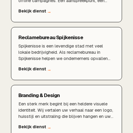
offline campagnes. Eén aanspreekpunt, één
duidelijke strategie en meetbare resultaten voor
ondernemers in Brielle en de regio Voorne aan
Zee.
Reclamebureau Spijkenisse
Spijkenisse is een levendige stad met veel
lokale bedrijvigheid. Als reclamebureau in
Spijkenisse helpen we ondernemers opvallen
met onderscheidende branding, professionele
websites en slimme marketing die zichtbaarheid
en klanten oplevert.
Branding & Design
Een sterk merk begint bij een heldere visuele
identiteit. Wij vertalen uw verhaal naar een logo,
huisstijl en uitstraling die blijven hangen en uw
merk herkenbaar maken.