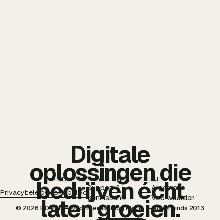
Digitale
oplossingen die
TT
IG
YT
PI
FB
LI
bedrijven écht
Support &
Algemene
Privacybeleid
Cookiebeleid
Kennisbank
Voorwaarden
laten groeien.
© 2026 BDMNL — voorheen Bulldog Media — actief sinds 2013