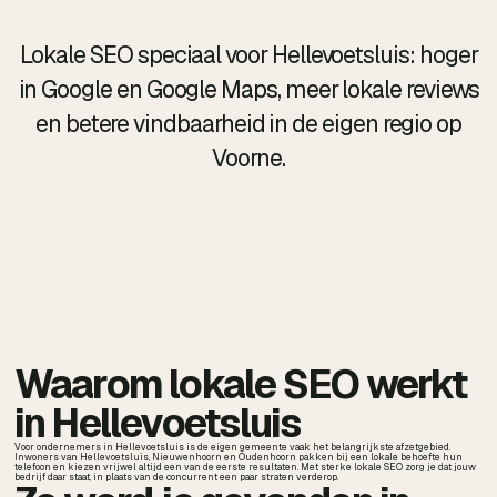
Lokale SEO speciaal voor Hellevoetsluis: hoger
in Google en Google Maps, meer lokale reviews
en betere vindbaarheid in de eigen regio op
Voorne.
Waarom lokale SEO werkt
in Hellevoetsluis
Voor ondernemers in Hellevoetsluis is de eigen gemeente vaak het belangrijkste afzetgebied.
Inwoners van Hellevoetsluis, Nieuwenhoorn en Oudenhoorn pakken bij een lokale behoefte hun
telefoon en kiezen vrijwel altijd een van de eerste resultaten. Met sterke lokale SEO zorg je dat jouw
bedrijf daar staat, in plaats van de concurrent een paar straten verderop.