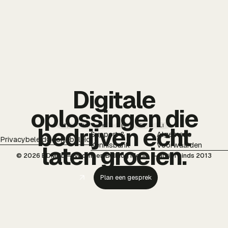
Digitale
oplossingen die
TT
IG
YT
PI
FB
LI
bedrijven écht
Support &
Algemene
Privacybeleid
Cookiebeleid
Kennisbank
Voorwaarden
laten groeien.
© 2026 BDMNL — voorheen Bulldog Media — actief sinds 2013
Plan een gesprek