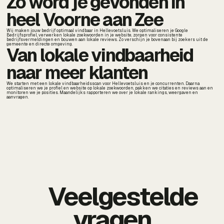
Zo word je gevonden in
heel Voorne aan Zee
Wij maken jouw bedrijf optimaal vindbaar in Hellevoetsluis. We optimaliseren je Google
Bedrijfsprofiel, verwerken lokale zoekwoorden in je website, zorgen voor consistente
bedrijfsvermeldingen en bouwen aan lokale reviews. Zo verschijn je bovenaan bij zoekers uit de
gemeente en directe omgeving.
Van lokale vindbaarheid
naar meer klanten
We starten met een lokale vindbaarheidsscan voor Hellevoetsluis en je concurrenten. Daarna
optimaliseren we je profiel en website op lokale zoekwoorden, pakken we citaties en reviews aan en
monitoren we je posities. Maandelijks rapporteren we over je lokale rankings, weergaven en
aanvragen.
Veelgestelde
vragen