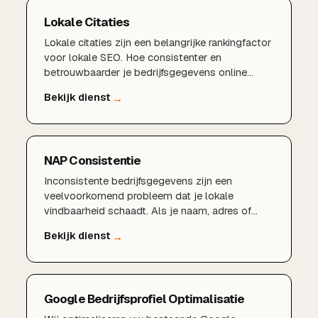
Lokale Citaties
Lokale citaties zijn een belangrijke rankingfactor
voor lokale SEO. Hoe consistenter en
betrouwbaarder je bedrijfsgegevens online
vermeld staan, hoe meer vertrouwen Google in
je onderneming heeft. Wij bouwen en beheren
citaties die jouw lokale positie versterken.
NAP Consistentie
Inconsistente bedrijfsgegevens zijn een
veelvoorkomend probleem dat je lokale
vindbaarheid schaadt. Als je naam, adres of
telefoonnummer verschillend vermeld staat op
websites en in gidsen, raakt Google in de war.
NAP-consistentie lost dit op en versterkt je
lokale SEO-fundament.
Google Bedrijfsprofiel Optimalisatie