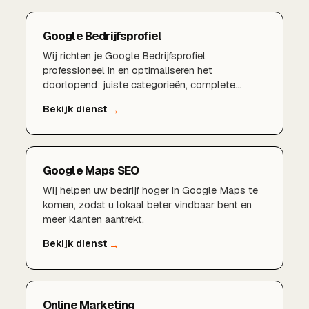
Google Bedrijfsprofiel
Wij richten je Google Bedrijfsprofiel
professioneel in en optimaliseren het
doorlopend: juiste categorieën, complete
bedrijfsinformatie, sterke reviews, aantrekkelijke
foto's en lokale zoekwoorden. Zo word je beter
gevonden in de lokale resultaten en het
kaartgedeelte, en zet je kijkers om in klanten.
Google Maps SEO
Wij helpen uw bedrijf hoger in Google Maps te
komen, zodat u lokaal beter vindbaar bent en
meer klanten aantrekt.
Online Marketing