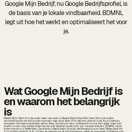
Google Mijn Bedrijf, nu Google Bedrijfsprofiel, is
de basis van je lokale vindbaarheid. BDMNL
legt uit hoe het werkt en optimaliseert het voor
je.
Wat Google Mijn Bedrijf is
en waarom het belangrijk
is
Google Mijn Bedrijf is de oude naam van wat nu Google Bedrijfsprofiel heet. Het is de gratis
vermelding die verschijnt als mensen naar jouw bedrijf of naar een dienst in de buurt zoeken,
compleet met openingstijden, adres, fotos, reviews en een routebeschrijving. Een goed ingericht
profiel is voor veel lokale ondernemers de belangrijkste bron van nieuwe klanten. BDMNL helpt
ondernemers in Rotterdam, Dordrecht, Vlaardingen, Brielle, Hellevoetsluis en heel Nederland om
hun profiel volledig in te richten, te claimen en te optimaliseren, zodat ze maximaal profiteren van