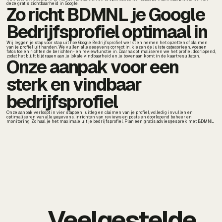
deze gratis zichtbaarheid in Google.
Zo richt BDMNL je Google
Bedrijfsprofiel optimaal in
Wij leggen je stap voor stap uit hoe Google Bedrijfsprofiel werkt en nemen het opzetten of claimen
van je profiel uit handen. We vullen alle gegevens correct in, kiezen de juiste categorieen, voegen
fotos toe en richten de berichten- en reviewfunctie in. Daarna optimaliseren we het profiel doorlopend,
zodat het blijft bijdragen aan je lokale vindbaarheid en je bovenaan komt in de kaartresultaten.
Onze aanpak voor een
sterk en vindbaar
bedrijfsprofiel
Onze aanpak verloopt in vier stappen: uitleg en claimen van je profiel, volledig invullen en
optimaliseren van alle gegevens, inrichten van reviews en posts en doorlopend beheer en
monitoring. Zo haal je het maximale uit je bedrijfsprofiel. Plan een gratis adviesgesprek met BDMNL.
Veelgestelde