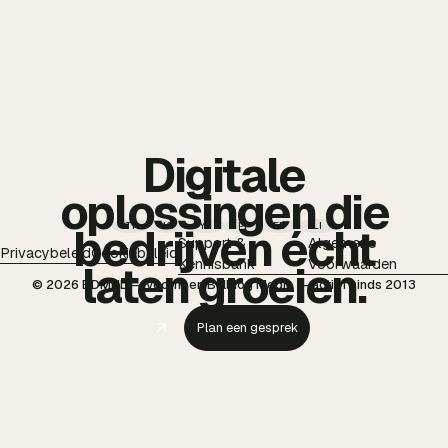
Digitale
oplossingen die
TT
IG
YT
PI
FB
LI
bedrijven écht
Support &
Algemene
Privacybeleid
Cookiebeleid
Kennisbank
Voorwaarden
laten groeien.
© 2026 BDMNL — voorheen Bulldog Media — actief sinds 2013
Plan een gesprek