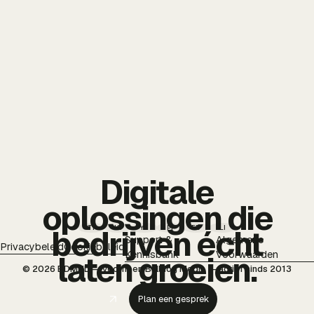
Digitale
oplossingen die
TT
IG
YT
PI
FB
LI
bedrijven écht
Support &
Algemene
Privacybeleid
Cookiebeleid
Kennisbank
Voorwaarden
laten groeien.
© 2026 BDMNL — voorheen Bulldog Media — actief sinds 2013
Plan een gesprek