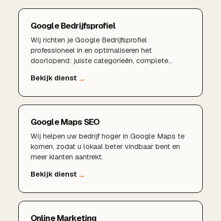
Google Bedrijfsprofiel
Wij richten je Google Bedrijfsprofiel
professioneel in en optimaliseren het
doorlopend: juiste categorieën, complete
bedrijfsinformatie, sterke reviews, aantrekkelijke
foto's en lokale zoekwoorden. Zo word je beter
gevonden in de lokale resultaten en het
kaartgedeelte, en zet je kijkers om in klanten.
Google Maps SEO
Wij helpen uw bedrijf hoger in Google Maps te
komen, zodat u lokaal beter vindbaar bent en
meer klanten aantrekt.
Online Marketing