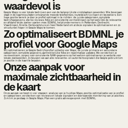
waardevol is
Google Maps is voor lokale bedrijven een van de belangrijkste vindplaatsen geworden. Wie bovenaan
staat in de kaartresultaten ontvangt de meeste telefoontjes, routebeschrijvingen en bezoekers. Een
hoge positie bereik je door je profiel optimaal in te richten: de juiste categorieen, complete
bedrijfsgegevens, sterke reviews, fotos en consistente vermeldingen op het web. Ook de relevantie
en afstand tot de zoeker spelen mee. BDMNL helpt ondernemers in Rotterdam, Dordrecht,
Vlaardingen, Brielle, Hellevoetsluis en heel Nederland om al deze signalen te optimaliseren en zo
structureel hoger in Google Maps te komen.
Zo optimaliseert BDMNL je
profiel voor Google Maps
Wij optimaliseren je Google Bedrijfsprofiel volledig voor Maps: de juiste primaire en secundaire
categorieen, complete gegevens, aantrekkelijke fotos en regelmatige updates. We versterken je
reviewstroom, zorgen voor consistente NAW-gegevens op het web en optimaliseren je website voor
lokale zoekwoorden. Zo bouwen we aan alle relevantie- en autoriteitssignalen die Google gebruikt om
je positie in de kaart te bepalen.
Onze aanpak voor
maximale zichtbaarheid in
de kaart
Onze aanpak verloopt in vier stappen: analyse van je huidige Maps-positie, optimalisatie van je profiel
en categorieen, versterken van reviews en lokale signalen en doorlopende monitoring van je posities.
Zo klim je gestaag in Google Maps. Plan een gratis adviesgesprek met BDMNL.