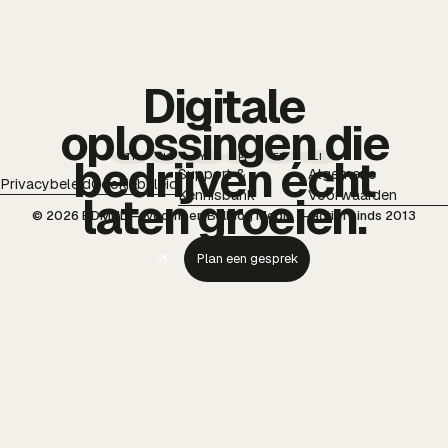
Digitale
oplossingen die
TT
IG
YT
PI
FB
LI
bedrijven écht
Support &
Algemene
Privacybeleid
Cookiebeleid
Kennisbank
Voorwaarden
laten groeien.
© 2026 BDMNL — voorheen Bulldog Media — actief sinds 2013
Plan een gesprek