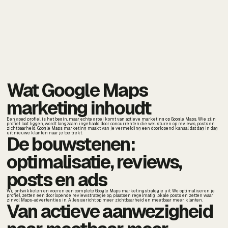
Wat Google Maps
marketing inhoudt
Een goed profiel is het begin, maar echte groei komt van actieve marketing op Google Maps. Wie zijn
profiel laat liggen, wordt langzaam ingehaald door concurrenten die wel sturen op reviews, posts en
zichtbaarheid. Google Maps marketing maakt van je vermelding een doorlopend kanaal dat dag in dag
uit nieuwe klanten naar je toe trekt.
De bouwstenen:
optimalisatie, reviews,
posts en ads
Wij ontwikkelen en voeren een complete Google Maps marketingstrategie uit. We optimaliseren je
profiel, zetten een doorlopende reviewstrategie op, plaatsen regelmatig lokale posts en zetten waar
zinvol Maps-advertenties in. Alles gericht op meer zichtbaarheid en meetbaar meer klanten.
Van actieve aanwezigheid