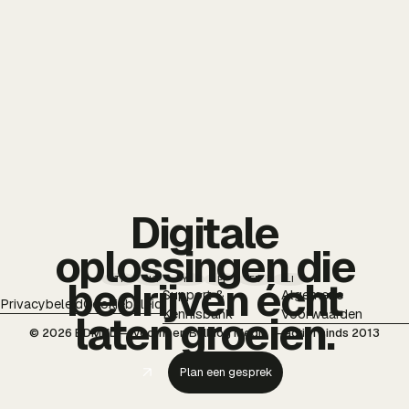
Digitale
oplossingen die
TT
IG
YT
PI
FB
LI
bedrijven écht
Support &
Algemene
Privacybeleid
Cookiebeleid
Kennisbank
Voorwaarden
laten groeien.
© 2026 BDMNL — voorheen Bulldog Media — actief sinds 2013
Plan een gesprek