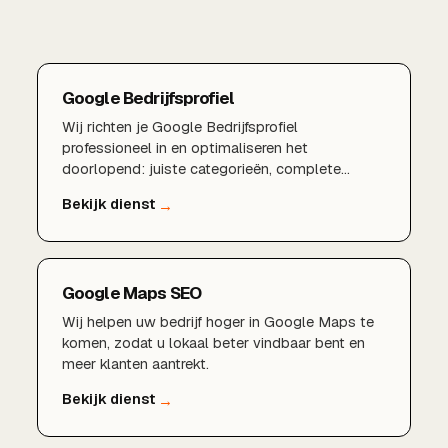
Google Bedrijfsprofiel
Wij richten je Google Bedrijfsprofiel
professioneel in en optimaliseren het
doorlopend: juiste categorieën, complete
bedrijfsinformatie, sterke reviews, aantrekkelijke
foto's en lokale zoekwoorden. Zo word je beter
gevonden in de lokale resultaten en het
kaartgedeelte, en zet je kijkers om in klanten.
Google Maps SEO
Wij helpen uw bedrijf hoger in Google Maps te
komen, zodat u lokaal beter vindbaar bent en
meer klanten aantrekt.