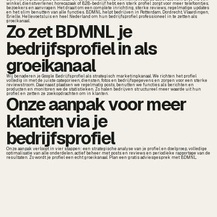
winkel, dienstverlener, horecazaak of B2B-bedrijf hebt, een sterk profiel zorgt voor meer telefoontjes,
bezoekers en aanvragen. Het draait om een complete inrichting, sterke reviews, regelmatige updates
en het slim benutten van alle functies. BDMNL helpt bedrijven in Rotterdam, Dordrecht, Vlaardingen,
Brielle, Hellevoetsluis en heel Nederland om hun bedrijfsprofiel professioneel in te zetten als
groeikanaal.
Zo zet BDMNL je
bedrijfsprofiel in als
groeikanaal
Wij benaderen je Google Bedrijfsprofiel als strategisch marketingkanaal. We richten het profiel
volledig in met de juiste categorieen, diensten, fotos en bedrijfsgegevens en zorgen voor een sterke
reviewstroom. Daarnaast plaatsen we regelmatig posts, benutten we functies als berichten en
producten en monitoren we de statistieken. Zo halen bedrijven structureel meer waarde uit hun
profiel en zetten ze zoekopdrachten om in klanten.
Onze aanpak voor meer
klanten via je
bedrijfsprofiel
Onze aanpak verloopt in vier stappen: een strategische analyse van je profiel en doelgroep, volledige
optimalisatie van alle onderdelen, actief beheer met posts en reviews en periodieke rapportage van de
resultaten. Zo wordt je profiel een echt groeikanaal. Plan een gratis adviesgesprek met BDMNL.