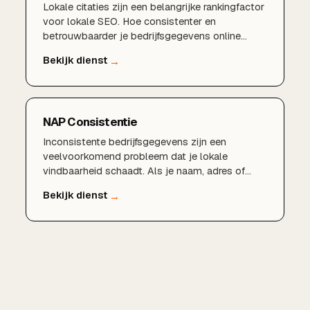
Lokale citaties zijn een belangrijke rankingfactor
voor lokale SEO. Hoe consistenter en
betrouwbaarder je bedrijfsgegevens online
vermeld staan, hoe meer vertrouwen Google in
je onderneming heeft. Wij bouwen en beheren
citaties die jouw lokale positie versterken.
NAP Consistentie
Inconsistente bedrijfsgegevens zijn een
veelvoorkomend probleem dat je lokale
vindbaarheid schaadt. Als je naam, adres of
telefoonnummer verschillend vermeld staat op
websites en in gidsen, raakt Google in de war.
NAP-consistentie lost dit op en versterkt je
lokale SEO-fundament.