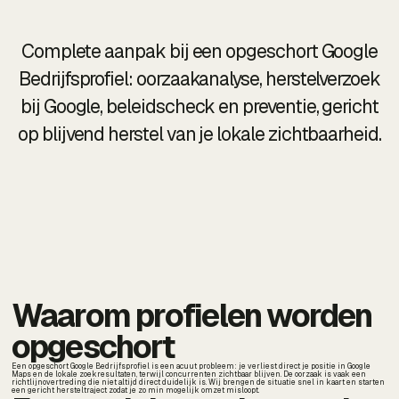
Complete aanpak bij een opgeschort Google
Bedrijfsprofiel: oorzaakanalyse, herstelverzoek
bij Google, beleidscheck en preventie, gericht
op blijvend herstel van je lokale zichtbaarheid.
Waarom profielen worden
opgeschort
Een opgeschort Google Bedrijfsprofiel is een acuut probleem: je verliest direct je positie in Google
Maps en de lokale zoekresultaten, terwijl concurrenten zichtbaar blijven. De oorzaak is vaak een
richtlijnovertreding die niet altijd direct duidelijk is. Wij brengen de situatie snel in kaart en starten
een gericht hersteltraject zodat je zo min mogelijk omzet misloopt.