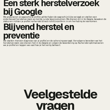
Een sterk herstelverzoek
bij Google
We analyseren je opgeschorte profiel, achterhalen de waarschijnlijke oorzaak en stellen een
onderbouwd herstelverzoek op met de juiste bewijsstukken. We dienen dit in bij Google, bewaken de
status en richten je profiel na herstel direct richtlijnconform in om herhaling te voorkomen.
Blijvend herstel en
preventie
We starten met een diagnose van je profiel en de schorsingsoorzaak. Vervolgens bereiden we het
herstelverzoek voor, dienen het in bij Google en volgen de beoordeling op. Na herstel optimaliseren
we je profiel en leggen we vast hoe je het veilig beheert.
Veelgestelde
vragen