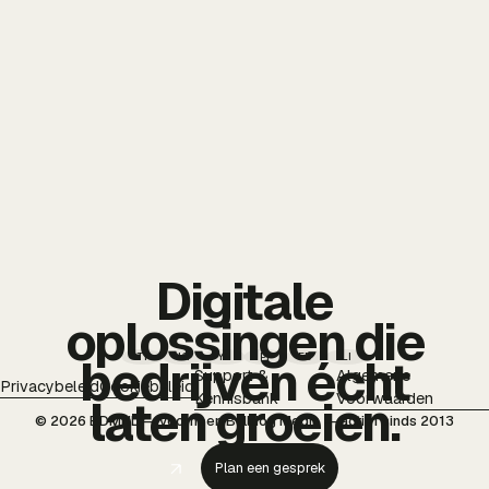
Digitale
oplossingen die
TT
IG
YT
PI
FB
LI
bedrijven écht
Support &
Algemene
Privacybeleid
Cookiebeleid
Kennisbank
Voorwaarden
laten groeien.
© 2026 BDMNL — voorheen Bulldog Media — actief sinds 2013
Plan een gesprek