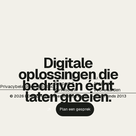
Digitale
oplossingen die
TT
IG
YT
PI
FB
LI
bedrijven écht
Support &
Algemene
Privacybeleid
Cookiebeleid
Kennisbank
Voorwaarden
laten groeien.
© 2026 BDMNL — voorheen Bulldog Media — actief sinds 2013
Plan een gesprek