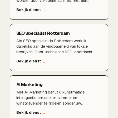
worden door AI-zoekmachines, met een
bewezen aanpak en lokale expertise.
SEO Specialist Rotterdam
Als SEO specialist in Rotterdam werk ik
dagelijks aan de vindbaarheid van lokale
bedrijven. Door technische SEO, doordacht
zoekwoordenonderzoek, een sterk Google
Bedrijfsprofiel en lokale content te combineren,
zorgen wij dat u gevonden wordt door klanten in
Rotterdam, Schiedam, Capelle aan den IJssel en
de rest van de regio.
AI Marketing
Met AI Marketing benut u kunstmatige
intelligentie om sneller, slimmer en
winstgevender te groeien zonder uw
marketingbudget te verspillen.AI-gedreven
marketingstrategieSlimme content met