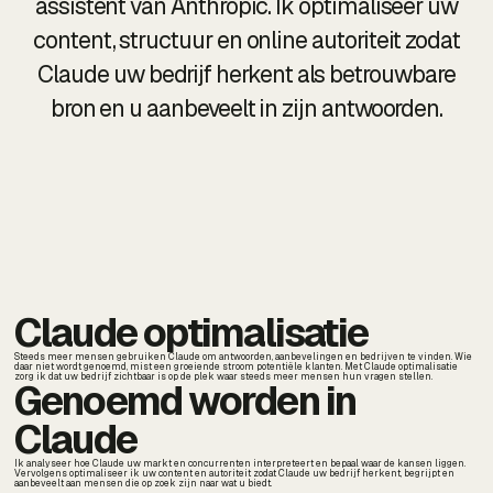
assistent van Anthropic. Ik optimaliseer uw
content, structuur en online autoriteit zodat
Claude uw bedrijf herkent als betrouwbare
bron en u aanbeveelt in zijn antwoorden.
Claude optimalisatie
Steeds meer mensen gebruiken Claude om antwoorden, aanbevelingen en bedrijven te vinden. Wie
daar niet wordt genoemd, mist een groeiende stroom potentiële klanten. Met Claude optimalisatie
zorg ik dat uw bedrijf zichtbaar is op de plek waar steeds meer mensen hun vragen stellen.
Genoemd worden in
Claude
Ik analyseer hoe Claude uw markt en concurrenten interpreteert en bepaal waar de kansen liggen.
Vervolgens optimaliseer ik uw content en autoriteit zodat Claude uw bedrijf herkent, begrijpt en
aanbeveelt aan mensen die op zoek zijn naar wat u biedt.