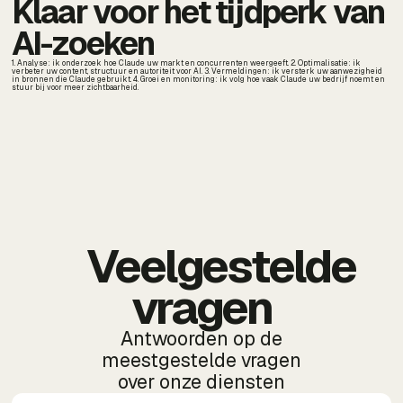
Klaar voor het tijdperk van
AI-zoeken
1. Analyse: ik onderzoek hoe Claude uw markt en concurrenten weergeeft. 2. Optimalisatie: ik
verbeter uw content, structuur en autoriteit voor AI. 3. Vermeldingen: ik versterk uw aanwezigheid
in bronnen die Claude gebruikt. 4. Groei en monitoring: ik volg hoe vaak Claude uw bedrijf noemt en
stuur bij voor meer zichtbaarheid.
Veelgestelde
vragen
Antwoorden op de
meestgestelde vragen
over onze diensten