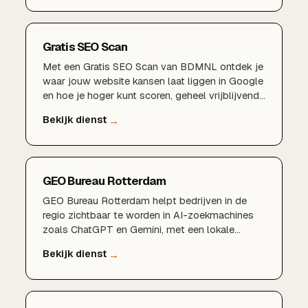
kunstmatige intelligentieGeautomatiseerde
advertenties en campagnesVoorspellende data-
analyse en targetingMeer rendement uit uw
Gratis SEO Scan
marketingbudget
Met een Gratis SEO Scan van BDMNL ontdek je
waar jouw website kansen laat liggen in Google
en hoe je hoger kunt scoren, geheel vrijblijvend
en zonder verplichtingen.
GEO Bureau Rotterdam
GEO Bureau Rotterdam helpt bedrijven in de
regio zichtbaar te worden in AI-zoekmachines
zoals ChatGPT en Gemini, met een lokale
aanpak en korte lijnen.