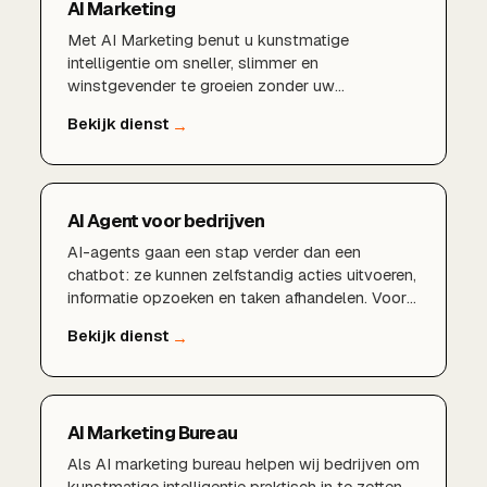
AI Marketing
Met AI Marketing benut u kunstmatige
intelligentie om sneller, slimmer en
winstgevender te groeien zonder uw
marketingbudget te verspillen.AI-gedreven
marketingstrategieSlimme content met
kunstmatige intelligentieGeautomatiseerde
advertenties en campagnesVoorspellende data-
analyse en targetingMeer rendement uit uw
AI Agent voor bedrijven
marketingbudget
AI-agents gaan een stap verder dan een
chatbot: ze kunnen zelfstandig acties uitvoeren,
informatie opzoeken en taken afhandelen. Voor
bedrijven betekent dit minder handmatig werk,
snellere processen en meer ruimte voor je team
om zich op het echte werk te richten.
AI Marketing Bureau
Als AI marketing bureau helpen wij bedrijven om
kunstmatige intelligentie praktisch in te zetten