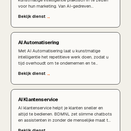
voor hun marketing. Van AI-gedreven
contentcreatie en slimmere advertenties tot
data-analyse en automatisering, wij vertalen de
mogelijkheden van AI naar concrete groei en
meer klanten.
AI Automatisering
Met AI Automatisering laat u kunstmatige
intelligentie het repetitieve werk doen, zodat u
tijd overhoudt om te ondernemen en te
groeien.Automatisering van marketing en e-
mails
AI Klantenservice
AI klantenservice helpt je klanten sneller en
altijd te bedienen. BDMNL zet slimme chatbots
en assistenten in zonder de menselijke maat te
verliezen.