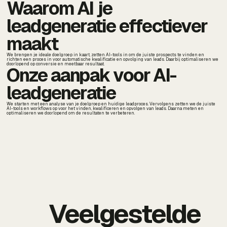
Waarom AI je
leadgeneratie effectiever
maakt
We brengen je ideale doelgroep in kaart, zetten AI-tools in om de juiste prospects te vinden en
richten een proces in voor automatische kwalificatie en opvolging van leads. Daarbij optimaliseren we
doorlopend op conversie en meetbaar resultaat.
Onze aanpak voor AI-
leadgeneratie
We starten met een analyse van je doelgroep en huidige leadproces. Vervolgens zetten we de juiste
AI-tools en workflows op voor het vinden, kwalificeren en opvolgen van leads. Daarna meten en
optimaliseren we doorlopend om de resultaten te verbeteren.
Veelgestelde