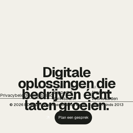
Digitale
oplossingen die
TT
IG
YT
PI
FB
LI
bedrijven écht
Support &
Algemene
Privacybeleid
Cookiebeleid
Kennisbank
Voorwaarden
laten groeien.
© 2026 BDMNL — voorheen Bulldog Media — actief sinds 2013
Plan een gesprek