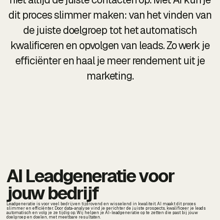
dit proces slimmer maken: van het vinden van
de juiste doelgroep tot het automatisch
kwalificeren en opvolgen van leads. Zo werk je
efficiënter en haal je meer rendement uit je
marketing.
AI Leadgeneratie voor
jouw bedrijf
Leadgeneratie is voor veel bedrijven tijdrovend en wisselend in kwaliteit. AI maakt dit proces
slimmer en efficiënter. Door data-analyse vind je gerichter de juiste prospects, kwalificeer je leads
automatisch en volg je ze tijdig op. Wij helpen je AI-leadgeneratie op te zetten die past bij jouw
doelgroep en doelen, met meetbare resultaten.